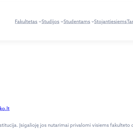
Fakultetas
Studijos
Studentams
Stojantiesiems
Tar
ko.lt
titucija. Įsigalioję jos nutarimai privalomi visiems fakulte