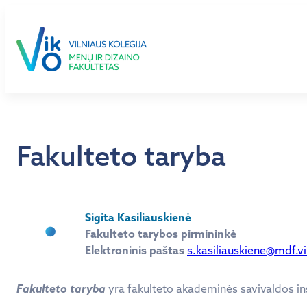
Eiti
prie
turinio
Fakulteto taryba
Sigita Kasiliauskienė
Fakulteto tarybos pirmininkė
Elektroninis paštas
s.kasiliauskiene@mdf.vi
Fakulteto taryba
yra fakulteto akademinės savivaldos ins