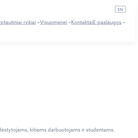
EN
ptautiniai ryšiai
Visuomenei
Kontaktai
E-paslaugos
to dėstytojams, kitiems darbuotojams ir studentams.