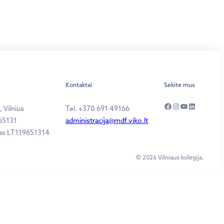
Kontaktai
Sekite mus
Facebook
Instagram
YouTube
LinkedIn
 Vilnius
Tel. +370 691 49166
65131
administracija@mdf.viko.lt
as LT119651314
© 2026 Vilniaus kolegija.