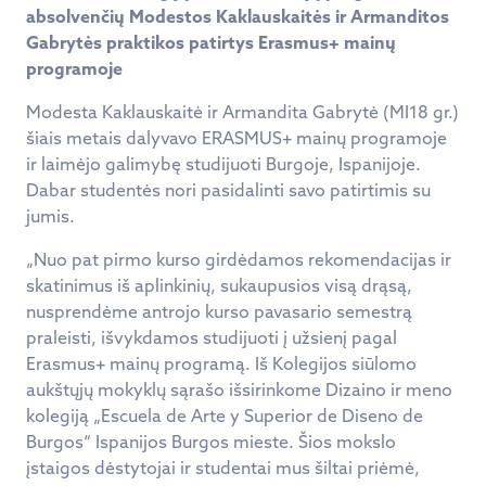
absolvenčių
Modestos Kaklauskaitės ir Armanditos
Gabrytės praktikos patirtys Erasmus+ mainų
programoje
Modesta Kaklauskaitė ir Armandita Gabrytė (MI18 gr.)
šiais metais dalyvavo ERASMUS+ mainų programoje
ir laimėjo galimybę studijuoti Burgoje, Ispanijoje.
Dabar studentės nori pasidalinti savo patirtimis su
jumis.
„Nuo pat pirmo kurso girdėdamos rekomendacijas ir
skatinimus iš aplinkinių, sukaupusios visą drąsą,
nusprendėme antrojo kurso pavasario semestrą
praleisti, išvykdamos studijuoti į užsienį pagal
Erasmus+ mainų programą. Iš Kolegijos siūlomo
aukštųjų mokyklų sąrašo išsirinkome Dizaino ir meno
kolegiją „Escuela de Arte y Superior de Diseno de
Burgos“ Ispanijos Burgos mieste. Šios mokslo
įstaigos dėstytojai ir studentai mus šiltai priėmė,