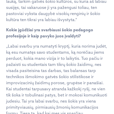
lauką, tarkim gatvės šokio kultūros, su kuria aš labiau
susijęs, tai vakaruose ji yra pažengusi toliau, ten
pastoviai vyksta daugybė visokių renginių ir šokio
kultūra ten tikrai yra labiau išvystyta.“
Kokie įgūdžiai yra svarbiausi šokio pedagogo
profesijoje ir kaip pavyko juos įvaldyti?
„Labai svarbu yra numatyti kryptį, kuria norima judėt,
ką esu numatęs savo studentams, ką norėčiau jiems
perduot, kokia mano vizija ir to laikytis. Tuo pačiu ir
pažaisti su studentais tam tikrų šokio žaidimų, nes
visada pasiteisina tas darbas, tas balansas tarp
technikos išmokimo gatvės šokio stilistikose ir
improvizacinių žaidimų porose, grupėse ir panašiai.
Kai studentai tarpusavy atranda kažkokį ryšį, ne vien
tik šoka ir tobulinasi patys, bet ir mokosi komunikuoti
judesiu. Tai yra labai svarbu, nes šokis yra viena
primityviausių, pirmiausių žmonių komunikacijos
formų, Tiesa ta, kad kai mes vis sparčiau