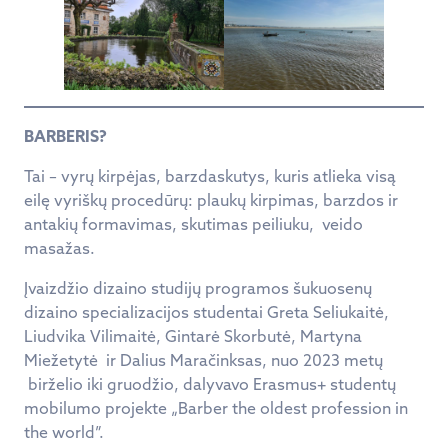
BARBERIS?
Tai – vyrų kirpėjas, barzdaskutys, kuris atlieka visą
eilę vyriškų procedūrų: plaukų kirpimas, barzdos ir
antakių formavimas, skutimas peiliuku, veido
masažas.
Įvaizdžio dizaino studijų programos šukuosenų
dizaino specializacijos studentai Greta Seliukaitė,
Liudvika Vilimaitė, Gintarė Skorbutė, Martyna
Miežetytė ir Dalius Maračinksas, nuo 2023 metų
birželio iki gruodžio, dalyvavo Erasmus+ studentų
mobilumo projekte „Barber the oldest profession in
the world”.