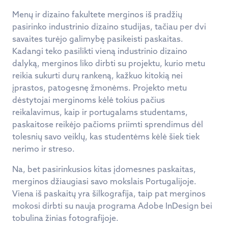
Menų ir dizaino fakultete merginos iš pradžių
pasirinko industrinio dizaino studijas, tačiau per dvi
savaites turėjo galimybę pasikeisti paskaitas.
Kadangi teko pasilikti vieną industrinio dizaino
dalyką, merginos liko dirbti su projektu, kurio metu
reikia sukurti durų rankeną, kažkuo kitokią nei
įprastos, patogesnę žmonėms. Projekto metu
dėstytojai merginoms kėlė tokius pačius
reikalavimus, kaip ir portugalams studentams,
paskaitose reikėjo pačioms priimti sprendimus dėl
tolesnių savo veiklų, kas studentėms kėlė šiek tiek
nerimo ir streso.
Na, bet pasirinkusios kitas įdomesnes paskaitas,
merginos džiaugiasi savo mokslais Portugalijoje.
Viena iš paskaitų yra šilkografija, taip pat merginos
mokosi dirbti su nauja programa Adobe InDesign bei
tobulina žinias fotografijoje.