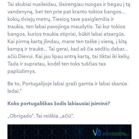
Tai skubiai nusileidau, išsirengiau nuogas ir bėgau į tą
vandenyną, bet ten prie pat kranto tokios bangos…
kokių dviejų metrų. Tiesiog tave pasiglemžia ir
traukia, ten labai pavojinga maudytis. Tai kur tokios
bangos, kurios traukia stipriai, būkit labai atsargūs.
Kai pirmą kartą įlindau, mane ten taškė į vieną, į kitą
kampą ir traukė… Tai gerai, kad aš čia sėdžiu dabar…
ačiū Dievui. Kai jau lipau antrą kartą, tai tiktai iki kelių.
Tada ir supratau, kodėl ten toks tuščias tas
paplūdimys.
Be to, Portugalijoje labai graži gamta ir labai skanūs
ledai.“
Koks portugališkas žodis labiausiai įsiminė?
„Obrigado“. Tai reiškia „ačiū“.