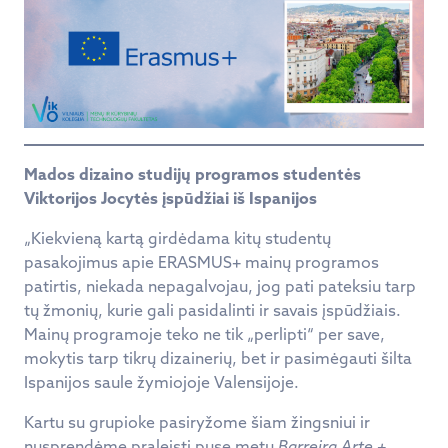
Mados dizaino studijų programos studentės
Viktorijos Jocytės įspūdžiai iš Ispanijos
„Kiekvieną kartą girdėdama kitų studentų
pasakojimus apie ERASMUS+ mainų programos
patirtis, niekada nepagalvojau, jog pati pateksiu tarp
tų žmonių, kurie gali pasidalinti ir savais įspūdžiais.
Mainų programoje teko ne tik „perlipti“ per save,
mokytis tarp tikrų dizainerių, bet ir pasimėgauti šilta
Ispanijos saule žymiojoje Valensijoje.
Kartu su grupioke pasiryžome šiam žingsniui ir
nusprendėme praleisti pusę metų
Barreira Arte +