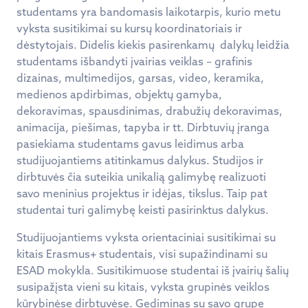
studentams yra bandomasis laikotarpis, kurio metu
vyksta susitikimai su kursų koordinatoriais ir
dėstytojais. Didelis kiekis pasirenkamų dalykų leidžia
studentams išbandyti įvairias veiklas – grafinis
dizainas, multimedijos, garsas, video, keramika,
medienos apdirbimas, objektų gamyba,
dekoravimas, spausdinimas, drabužių dekoravimas,
animacija, piešimas, tapyba ir tt. Dirbtuvių įranga
pasiekiama studentams gavus leidimus arba
studijuojantiems atitinkamus dalykus. Studijos ir
dirbtuvės čia suteikia unikalią galimybę realizuoti
savo meninius projektus ir idėjas, tikslus. Taip pat
studentai turi galimybę keisti pasirinktus dalykus.
Studijuojantiems vyksta orientaciniai susitikimai su
kitais Erasmus+ studentais, visi supažindinami su
ESAD mokykla. Susitikimuose studentai iš įvairių šalių
susipažįsta vieni su kitais, vyksta grupinės veiklos
kūrybinėse dirbtuvėse. Gediminas su savo grupe