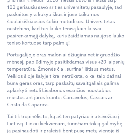
100 geriausių savo srities universitetų pasaulyje, tad
paskaitos yra kokybiškos ir jose taikomos
šiuolaikiškiausios šokio metodikos. Universitetas
nustebino, kad turi lauko tenisą kaip laisvai
pasirenkamąjį dalyką, kuris žaidžiamas naujose lauko
teniso kortuose tarp palmių!
Portugalijoje oras maloniai džiugina net ir gruodžio
mėnesį, paplūdimyje pasitikdamas visus +20 laipsnių
temperatūra. Žmonės čia „surfina” ištisus metus.
Veiklos šioje šalyje tikrai netrūksta, o kai taip dažnai
būna geras oras, tarp paskaitų savaitgaliais galima
aplankyti netoli Lisabonos esančius nuostabius
miestus ant jūros kranto: Carcavelos, Cascais ar
Costa da Caparica.
Tai tik trupinėlis to, ką aš ten patyriau ir atsivežiau į
Lietuvą. Linkiu kiekvienam, turinčiam tokią galimybę
ja pasinaudoti ir praleisti bent pusę metų vienoje iš