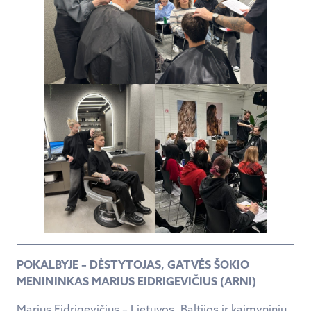
POKALBYJE – DĖSTYTOJAS, GATVĖS ŠOKIO
MENININKAS MARIUS EIDRIGEVIČIUS (ARNI)
Marius Eidrigevičius – Lietuvos, Baltijos ir kaimyninių