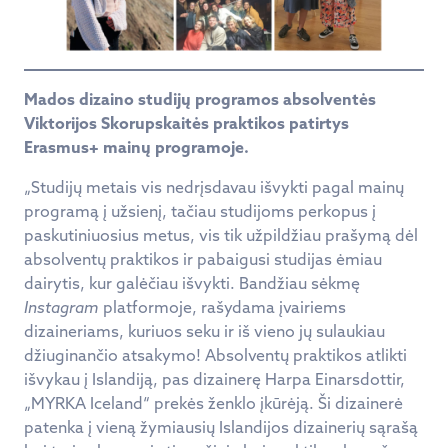
Mados dizaino studijų programos absolventės
Viktorijos Skorupskaitės praktikos patirtys
Erasmus+ mainų programoje.
„Studijų metais vis nedrįsdavau išvykti pagal mainų
programą į užsienį, tačiau studijoms perkopus į
paskutiniuosius metus, vis tik užpildžiau prašymą dėl
absolventų praktikos ir pabaigusi studijas ėmiau
dairytis, kur galėčiau išvykti. Bandžiau sėkmę
Instagram
platformoje, rašydama įvairiems
dizaineriams, kuriuos seku ir iš vieno jų sulaukiau
džiuginančio atsakymo! Absolventų praktikos atlikti
išvykau į Islandiją, pas dizainerę Harpa Einarsdottir,
„MYRKA Iceland“ prekės ženklo įkūrėją. Ši dizainerė
patenka į vieną žymiausių Islandijos dizainerių sąrašą