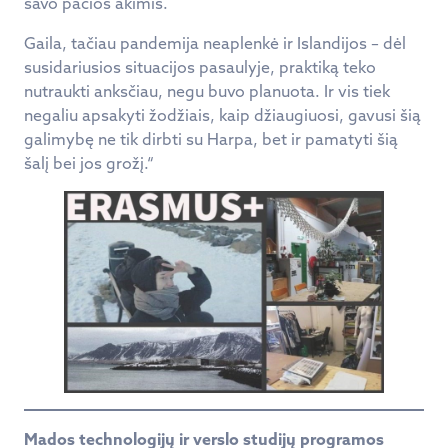
savo pačios akimis.
Gaila, tačiau pandemija neaplenkė ir Islandijos – dėl
susidariusios situacijos pasaulyje, praktiką teko
nutraukti anksčiau, negu buvo planuota. Ir vis tiek
negaliu apsakyti žodžiais, kaip džiaugiuosi, gavusi šią
galimybę ne tik dirbti su Harpa, bet ir pamatyti šią
šalį bei jos grožį.“
Mados technologijų ir verslo studijų programos