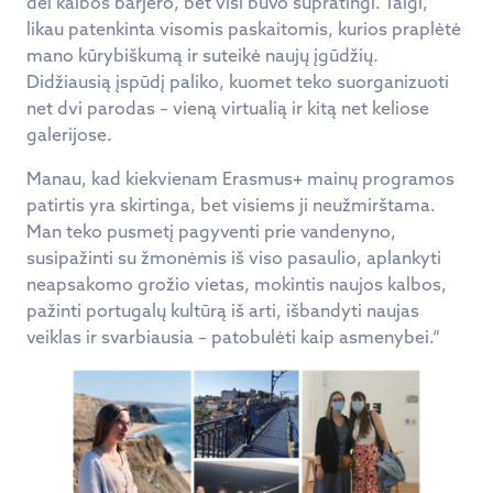
dėl kalbos barjero, bet visi buvo supratingi. Taigi,
likau patenkinta visomis paskaitomis, kurios praplėtė
mano kūrybiškumą ir suteikė naujų įgūdžių.
Didžiausią įspūdį paliko, kuomet teko suorganizuoti
net dvi parodas – vieną virtualią ir kitą net keliose
galerijose.
Manau, kad kiekvienam Erasmus+ mainų programos
patirtis yra skirtinga, bet visiems ji neužmirštama.
Man teko pusmetį pagyventi prie vandenyno,
susipažinti su žmonėmis iš viso pasaulio, aplankyti
neapsakomo grožio vietas, mokintis naujos kalbos,
pažinti portugalų kultūrą iš arti, išbandyti naujas
veiklas ir svarbiausia – patobulėti kaip asmenybei.“