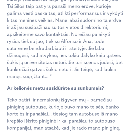
Tai Siloš taip pat yra panaši meno erdvė, kurioje
galima vesti paskaitas, atlikti performansus ir vykdyti
kitas menines veiklas. Mane labai sudomino ta erdvė
ir aš jau susipažinau su tos vietos direktoriumi,
apsikeitėme savo kontaktais. Norėčiau palaikyti
ryšius tiek su juo, tiek su Alfonso ir Ana, todėl
sutarėme bendradarbiauti ir ateityje. Jie labai
džiaugėsi, kad atvykau, nes tokio dalyko kaip gatvės
šokis jų universitetas neturi. Jie turi scenos judesį, bet
konkrečiai gatvės šokio neturi. Jie teigė, kad laukia
manęs sugrįžtant… “
Ar kelionės metu susidūrėte su sunkumais?
Teko patirti ir nemalonių išgyvenimų – pamečiau
piniginę autobuse, kurioje buvo mano teisės, banko
kortelės ir panašiai… tiesiog tam autobuse iš mano
krepšio iškrito piniginė ir kai parašiau to autobuso
kompanijai, man atsakė, kad jie rado mano piniginę,