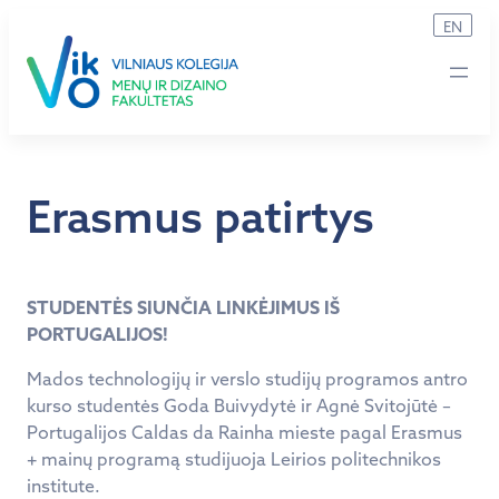
Eiti
EN
prie
turinio
Erasmus patirtys
STUDENTĖS SIUNČIA LINKĖJIMUS IŠ
PORTUGALIJOS!
Mados technologijų ir verslo studijų programos antro
kurso studentės Goda Buivydytė ir Agnė Svitojūtė –
Portugalijos Caldas da Rainha mieste pagal Erasmus
+ mainų programą studijuoja Leirios politechnikos
institute.