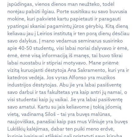
įspūdingas, vienos dienos man neužteko, todėl
norėjau pabūti ilgiau. Porte susitikau su savo buvusia
mokine, kuri pakvietė kartu papietauti ir paragauti
ypatingai skaniai pagamintų jūros gėrybių. Kitą dieną
keliavau jau į Leirios institutą ir ten porą dienų dėsčiau
savo dalykus. Į mano vedamus seminarus susirinko
apie 40-50 studentų, visi labai noriai dalyvavo ir ėmė,
ėmė, ėmė visą informaciją iš manęs, tai buvo tikrai
labai nuostabu ir stipriai motyvavo. Mane priėmė
vizitą kuruojanti dėstytoja Ana Sakramento, kuri yra ir
katedros vedėja. Jos vyras Alfonso yra muzikos
industrijos dėstytojas. Abu jie yra labai pasišventę
savo darbui ir tas fakultetas yra kaip antri jų namai, o
visi studentai kaip jų vaikai. Jie yra labai pasišventę
savo amatui. Kartu su jais keliavome į tokią įdomią
vietą, vadinamą Siloš – tai yra buvęs malūnas,
naujoviškas, panašiai kaip pas mus Vilniuje yra buvęs
Lukiškių kalėjimas, dabar ten puiki meno erdvė,
kurioje įvairiausi atlikėjai gali pristatyti savo kūrybą.