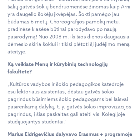
šalių gatvės šokių bendruomenėse žinomas kaip Arni
yra daugelio šokėjų įkvėpėjas. Šokti pamėgo jau
būdamas 6 metų. Choreografijos pamokų metu,
pradinėse klasėse būtinai parodydavo po naują
pasirodymą! Nuo 2008 m. iki šios dienos daugiausia
dėmesio skiria šokiui ir tikisi plėtoti šį judėjimo meną
ateityje.
Ką veikiate Menų ir kūrybinių technologijų
fakultete?
„Kultūros vadybos ir šokio pedagogikos katedroje
esu lektoriaus asistentas, dėstau gatvės šokio
pagrindus būsimiems šokio pedagogams bei laisvai
pasirenkamą dalyką, t. y. gatvės šokio improvizacijos
pagrindus, į šias paskaitas gali ateiti visi Kolegijoje
studijuojantys studentai.“
Marius Eidrigevičius dalyvavo Erasmus + programoje