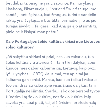
bet dabar ta piniginė yra Lisabonoj. Kai nuvykau į
Lisaboną, iškart nuėjau į
Lost and Found
saugojimo
sandėlį, bet išgirdau, kad žmogus, turintis sandėlio
raktą, yra išvykęs… ir bus tiktai pirmadienį, o aš jau
turėjau išvykti… Tai gerai, kad Ana galėjo atsiimti tą
piniginę ir išsiųsti man paštu.“
Kaip Portugalijos šokio kultūra skiriasi nuo Lietuvos
šokio kultūros?
„
Aš sakyčiau skiriasi stipriai, nes kuo vakariau, tuo
šokio kultūra yra atviresnė ir tam tikri dalykai, apie
kuriuos mes dabar kalbame čia, Lietuvoj, kaip pvz.,
lyčių lygybės, LGBTQ klausimai, ten apie tai jau
kalbama gan seniai. Manau, kad kuo toliau į vakarus,
tuo visi drąsiau kalba apie visus šiuos dalykus, tai ir
Portugalija ne išimtis. Svarbu, iš kokios perspektyvos
žiūrėsim į tą šokio kultūrą, nes šokio kultūra kaip
sąvoka yra labai plati, tai jei žiūrėsim į profesionalų