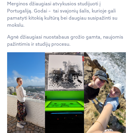
Merginos džiaugiasi atvykusios studijuoti į
Portugaliją. Godai – tai svajonių šalis, kurioje gali
pamatyti kitokią kultūrą bei daugiau susipažinti su
mokslu.
Agnė džiaugiasi nuostabaus grožio gamta, naujomis
pažintimis ir studijų procesu.