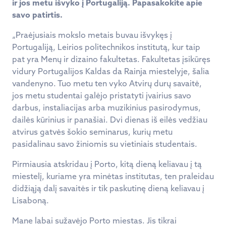
ir jos metu išvyko į Portugaliją. Papasakokite apie
savo patirtis.
„Praėjusiais mokslo metais buvau išvykęs į
Portugaliją, Leirios politechnikos institutą, kur taip
pat yra Menų ir dizaino fakultetas. Fakultetas įsikūręs
vidury Portugalijos Kaldas da Rainja miestelyje, šalia
vandenyno. Tuo metu ten vyko Atvirų durų savaitė,
jos metu studentai galėjo pristatyti įvairius savo
darbus, instaliacijas arba muzikinius pasirodymus,
dailės kūrinius ir panašiai. Dvi dienas iš eilės vedžiau
atvirus gatvės šokio seminarus, kurių metu
pasidalinau savo žiniomis su vietiniais studentais.
Pirmiausia atskridau į Porto, kitą dieną keliavau į tą
miestelį, kuriame yra minėtas institutas, ten praleidau
didžiąją dalį savaitės ir tik paskutinę dieną keliavau į
Lisaboną.
Mane labai sužavėjo Porto miestas. Jis tikrai