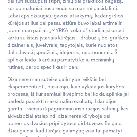
bei turi sukaupusi stiprų žinių bei praktikos bagažą,
kuriuo maloniai nusprendė su manimi pasidalinti.
Labai apsidžiaugiau gavusi atsakymą, kadangi šios
kūrėjos stilius bei pasaulėžiūra buvo labai artima ir
įdomi man pačiai. „MYRKA Iceland“ studija įsikūrusi
kartu su kitais įvairiais kūrėjais – drabužių bei grafikos
dizaineriais, juvelyrais, tapytojais, kurie nuolatos
dalindavosi įspūdžiais, idėjomis, nuomonėmis. Ši
aplinka leido iš arčiau pamatyti kelių menininkų
rutinas, darbo specifikas ir pan.
Dizainerė man suteikė galimybę reikštis bei
eksperimentuoti, pasakojo, kaip vyksta jos kūrybos
procesas, iš kur semiasi įkvėpimo bei kokia aplinka jai
padeda pasiekti maksimalių rezultatų. Islandijos
gamta – vienas iš pagrindinių inspiracijos šaltinių, kas
akivaizdžiai atsispindi dizainerės kūryboje bei
bohemos dvasios pripildytose dirbtuvėse. Be galo
džiaugiuosi, kad turėjau galimybę visa tai pamatyti