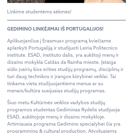
Linkime studentėms sėkmės!
GEDIMINO LINKĖJIMAI IŠ PORTUGALIJOS!
Aplikuojančius į Erasmus+ programą kviečiame
aplankyti Portugaliją ir studijuoti Leiria Politecnico
institute. ESAD, instituto dalis, yra aukštoji menų ir
dizaino mokykla Caldas da Rainha mieste. Įstaiga
siūlo įvairių šios srities studijų programų, disciplinų ir
turi daug technikos ir įrangos kūrybinei veiklai. Tai
tinkama vieta studijuojantiems menus ar su
menais/kultūra susijusias studijų programas.
Šiuo metu Kultūrinės veiklos vadybos studijų
programos studentas Gediminas Rydelis studijuoja
ESAD, aukštojoje menų ir dizaino mokykloje.
Artimiausia programa Gedimino specialybei čia yra
programming & cultural production. Atvykusiems