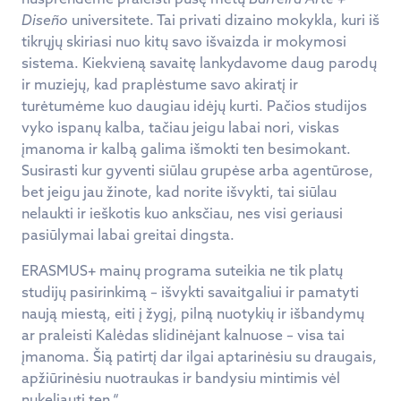
Diseño
universitete. Tai privati dizaino mokykla, kuri iš
tikrųjų skiriasi nuo kitų savo išvaizda ir mokymosi
sistema. Kiekvieną savaitę lankydavome daug parodų
ir muziejų, kad praplėstume savo akiratį ir
turėtumėme kuo daugiau idėjų kurti. Pačios studijos
vyko ispanų kalba, tačiau jeigu labai nori, viskas
įmanoma ir kalbą galima išmokti ten besimokant.
Susirasti kur gyventi siūlau grupėse arba agentūrose,
bet jeigu jau žinote, kad norite išvykti, tai siūlau
nelaukti ir ieškotis kuo anksčiau, nes visi geriausi
pasiūlymai labai greitai dingsta.
ERASMUS+ mainų programa suteikia ne tik platų
studijų pasirinkimą – išvykti savaitgaliui ir pamatyti
naują miestą, eiti į žygį, pilną nuotykių ir išbandymų
ar praleisti Kalėdas slidinėjant kalnuose – visa tai
įmanoma. Šią patirtį dar ilgai aptarinėsiu su draugais,
apžiūrinėsiu nuotraukas ir bandysiu mintimis vėl
nukeliauti ten.“