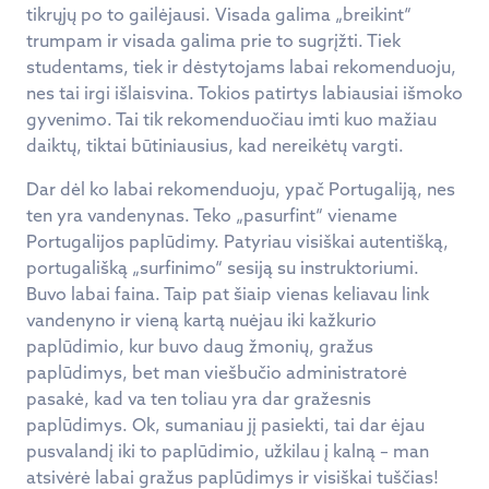
tikrųjų po to gailėjausi. Visada galima „breikint“
trumpam ir visada galima prie to sugrįžti. Tiek
studentams, tiek ir dėstytojams labai rekomenduoju,
nes tai irgi išlaisvina. Tokios patirtys labiausiai išmoko
gyvenimo. Tai tik rekomenduočiau imti kuo mažiau
daiktų, tiktai būtiniausius, kad nereikėtų vargti.
Dar dėl ko labai rekomenduoju, ypač Portugaliją, nes
ten yra vandenynas. Teko „pasurfint“ viename
Portugalijos paplūdimy. Patyriau visiškai autentišką,
portugališką „surfinimo“ sesiją su instruktoriumi.
Buvo labai faina. Taip pat šiaip vienas keliavau link
vandenyno ir vieną kartą nuėjau iki kažkurio
paplūdimio, kur buvo daug žmonių, gražus
paplūdimys, bet man viešbučio administratorė
pasakė, kad va ten toliau yra dar gražesnis
paplūdimys. Ok, sumaniau jį pasiekti, tai dar ėjau
pusvalandį iki to paplūdimio, užkilau į kalną – man
atsivėrė labai gražus paplūdimys ir visiškai tuščias!