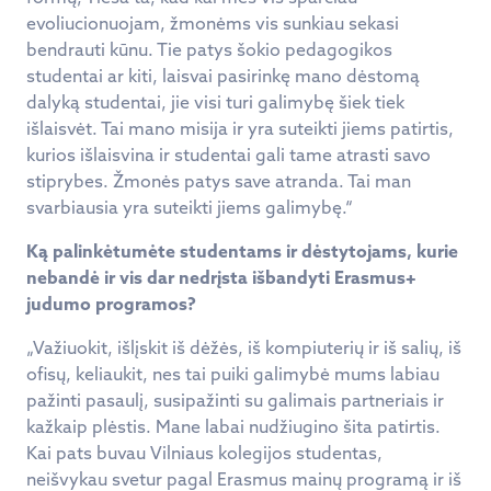
evoliucionuojam, žmonėms vis sunkiau sekasi
bendrauti kūnu. Tie patys šokio pedagogikos
studentai ar kiti, laisvai pasirinkę mano dėstomą
dalyką studentai, jie visi turi galimybę šiek tiek
išlaisvėt. Tai mano misija ir yra suteikti jiems patirtis,
kurios išlaisvina ir studentai gali tame atrasti savo
stiprybes. Žmonės patys save atranda. Tai man
svarbiausia yra suteikti jiems galimybę.“
Ką palinkėtumėte studentams ir dėstytojams, kurie
nebandė ir vis dar nedrįsta išbandyti Erasmus+
judumo programos?
„Važiuokit, išlįskit iš dėžės, iš kompiuterių ir iš salių, iš
ofisų, keliaukit, nes tai puiki galimybė mums labiau
pažinti pasaulį, susipažinti su galimais partneriais ir
kažkaip plėstis. Mane labai nudžiugino šita patirtis.
Kai pats buvau Vilniaus kolegijos studentas,
neišvykau svetur pagal Erasmus mainų programą ir iš