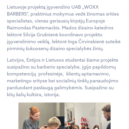
Lietuvoje projektą įgyvendino UAB „WOXX
BARBERS”, praktinius mokymus vedė žinomas srities
specialistas, vienas geriausių kirpėjų Europoje
Raimondas Pasternackis. Mados dizaino katedros
lektorė Silvija Grušnienė koordinavo projekto
įgyvendinimo veiklą, lektorė Inga Čirvinskienė suteikė
pirminių šukuosenų dizaino specialybės žinių.
Latvijos, Estijos ir Lietuvos studentai šiame projekte
susipažino su barberio specialybe, įgijo papildomų
kompetencijų profesinėje, klientų aptarnavimo,
marketingo srityse bei socialinių tinklų panaudojimo
parduodant paslaugą galimybėmis. Susipažino su
kitų šalių kultūra, istorija.