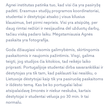
Agnei institutas patinka tuo, kad visi čia yra pasiryžę
padėti. Erasmus+ studijų programos koordinatoriai,
studentai ir dėstytojai atsako į visus kilusius
klausimus, bet pirmi neprieis. Visi yra atsipūtę, per
daug rimtai nežiūri ir nesijaudina dėl užduotų darbų,
tačiau viską padaro laiku. Mėgstamiausia Agnės
paskaita yra fotografija.
Goda džiaugiasi visomis galimybėmis, skirtingomis
paskaitomis ir naujomis pažintimis. Visgi, galima
teigti, jog studijos čia kitokios, tad reikėjo laiko
priprasti. Portugalijoje studentai dirba savarankiškai ir
dėstytojas yra tik tam, kad paklausti kai neaišku, o
Lietuvoje dėstytojai kaip tik yra pasiruošę paskaitoms
ir išdėsto temą. Kas be ko portugalai labai
atsipalaidavę žmonės ir niekur neskuba, kartais
dėstytojai ir studentai vėluoja po 30 min. Ir tai
normalu.