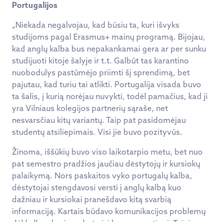
Portugalijos
„Niekada negalvojau, kad būsiu ta, kuri išvyks
studijoms pagal Erasmus+ mainų programą. Bijojau,
kad anglų kalba bus nepakankamai gera ar per sunku
studijuoti kitoje šalyje ir t.t. Galbūt tas karantino
nuobodulys pastūmėjo priimti šį sprendimą, bet
pajutau, kad turiu tai atlikti. Portugalija visada buvo
ta šalis, į kurią norėjau nuvykti, todėl pamačius, kad ji
yra Vilniaus kolegijos partnerių sąraše, net
nesvarsčiau kitų variantų. Taip pat pasidomėjau
studentų atsiliepimais. Visi jie buvo pozityvūs.
Žinoma, iššūkių buvo viso laikotarpio metu, bet nuo
pat semestro pradžios jaučiau dėstytojų ir kursiokų
palaikymą. Nors paskaitos vyko portugalų kalba,
dėstytojai stengdavosi versti į anglų kalbą kuo
dažniau ir kursiokai pranešdavo kitą svarbią
informaciją. Kartais būdavo komunikacijos problemų