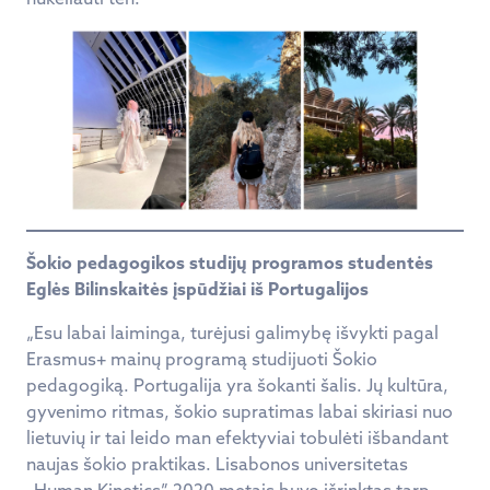
Šokio pedagogikos studijų programos studentės
Eglės Bilinskaitės įspūdžiai iš Portugalijos
„Esu labai laiminga, turėjusi galimybę išvykti pagal
Erasmus+ mainų programą studijuoti Šokio
pedagogiką. Portugalija yra šokanti šalis. Jų kultūra,
gyvenimo ritmas, šokio supratimas labai skiriasi nuo
lietuvių ir tai leido man efektyviai tobulėti išbandant
naujas šokio praktikas. Lisabonos universitetas
„Human Kinetics” 2020 metais buvo išrinktas tarp