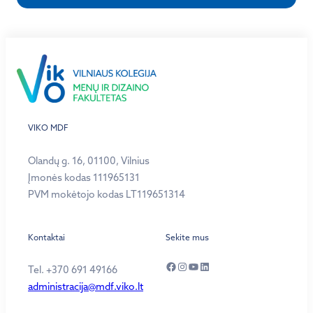
VIKO MDF
Olandų g. 16, 01100, Vilnius
Įmonės kodas 111965131
PVM mokėtojo kodas LT119651314
Kontaktai
Sekite mus
Facebook
Instagram
YouTube
LinkedIn
Tel. +370 691 49166
administracija@mdf.viko.lt