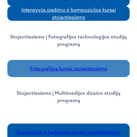
Intensyvūs piešimo ir kompozicijos kursai
stojantiesiems
Stojantiesiems į Fotografijos technologijos studijų
programą
Fotografijos kursai stojantiesiems
Stojantiesiems į Multimedijos dizaino studijų
programą
Scenarijaus ir kadruotės kursai stojantiesiems