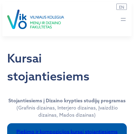
Eiti
EN
prie
turinio
Kursai
stojantiesiems
Stojantiesiems į Dizaino krypties studijų programas
(Grafinis dizainas, Interjero dizainas, Įvaizdžio
dizainas, Mados dizainas)
Piešimo ir kompozicijos kursai stojantiesiems