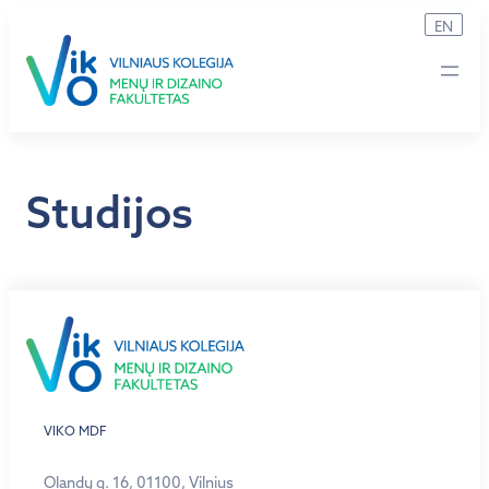
Eiti
EN
prie
turinio
Studijos
VIKO MDF
Olandų g. 16, 01100, Vilnius