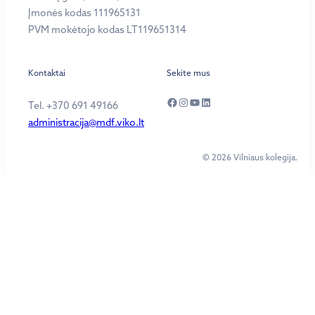
Įmonės kodas 111965131
PVM mokėtojo kodas LT119651314
Kontaktai
Sekite mus
Facebook
Instagram
YouTube
LinkedIn
Tel. +370 691 49166
administracija@mdf.viko.lt
© 2026 Vilniaus kolegija.