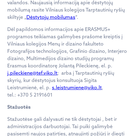
valandos. Naujausią informaciją apie dėstytojų
mobilumą rasite Vilniaus kolegijos Tarptautinių ryšių
skiltyje „
Dėstytojų mobilumas
“.
Dėl papildomos informacijos apie ERASMUS+
programos teikiamas galimybes prašome kreiptis į
Vilniaus kolegijos Menų ir dizaino fakulteto
Fotografijos technologijos, Grafinio dizaino, Interjero
dizaino, Multimedijos dizaino studijų programų
Erasmus koordinatorę Jolantą Pileckienę, el. p.
j.pileckiene@tef.viko.lt
; arba į Tarptautinių ryšių
skyrių, kur dėstytojus konsultuoja Sigita
Leistrumienė, el. p.
s.leistrumiene@viko.lt
,
tel.: +370 5 2191601
Stažuotės
Stažuotėse gali dalyvauti ne tik dėstytojai , bet ir
administracijos darbuotojai. Tai puiki galimybė
pasisemti naujos patirties, atnaujinti požiūrį ir diegti