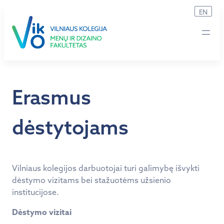
Eiti
EN
prie
turinio
Erasmus
dėstytojams
Vilniaus kolegijos darbuotojai turi galimybę išvykti
dėstymo vizitams bei stažuotėms užsienio
institucijose.
Dėstymo vizitai