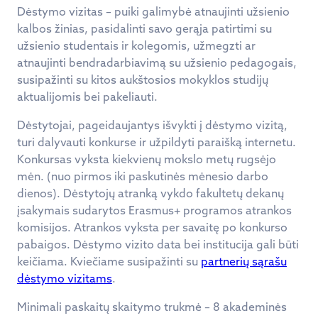
Dėstymo vizitas – puiki galimybė atnaujinti užsienio
kalbos žinias, pasidalinti savo gerąja patirtimi su
užsienio studentais ir kolegomis, užmegzti ar
atnaujinti bendradarbiavimą su užsienio pedagogais,
susipažinti su kitos aukštosios mokyklos studijų
aktualijomis bei pakeliauti.
Dėstytojai, pageidaujantys išvykti į dėstymo vizitą,
turi dalyvauti konkurse ir užpildyti paraišką internetu.
Konkursas vyksta kiekvienų mokslo metų rugsėjo
mėn. (nuo pirmos iki paskutinės mėnesio darbo
dienos). Dėstytojų atranką vykdo fakultetų dekanų
įsakymais sudarytos Erasmus+ programos atrankos
komisijos. Atrankos vyksta per savaitę po konkurso
pabaigos. Dėstymo vizito data bei institucija gali būti
keičiama. Kviečiame susipažinti su
partnerių sąrašu
dėstymo vizitams
.
Minimali paskaitų skaitymo trukmė – 8 akademinės