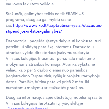
naujoves fakulteto veikloje.
Stažuočių galimybes teikia ne tik ERASMUS+
programa, daugiau galimybių rasite
čia:
http://www.viko.lt/tarptautiniai-rysiai/stazuotes-
stipendijos-ir-kitos-galimybes/
Darbuotojai, pageidaujantys dalyvauti konkurse, turi
pateikti užpildytą paraišką internetu. Darbuotojų
atrankas vykdo direktoriaus įsakymu sudaryta
Vilniaus kolegijos Erasmus+ personalo mobilumo
mokymams atrankos komisija. Atranka vyksta ne
vėliau, kaip per 5 darbo dienas nuo paraiškos
įregistravimo Tarptautinių ryšių ir projektų tarnyboje
datos. Paraišką būtina pateikti prieš 2 mėn. iki
numatomų mokymų ar stažuotės pradžios.
Daugiau informacijos apie dėstytojų mobilumą rasite
Vilniaus kolegijos Tarptautinių ryšių skiltyje
„
Dėstytojų mobilumas
“