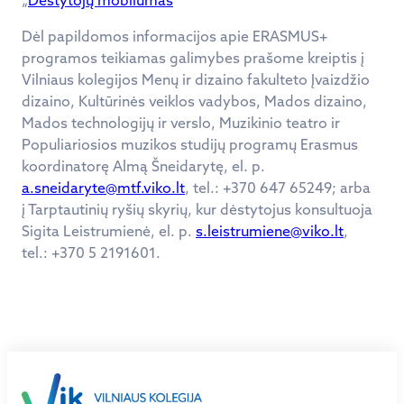
Dėl papildomos informacijos apie ERASMUS+
programos teikiamas galimybes prašome kreiptis į
Vilniaus kolegijos Menų ir dizaino fakulteto Įvaizdžio
dizaino, Kultūrinės veiklos vadybos, Mados dizaino,
Mados technologijų ir verslo, Muzikinio teatro ir
Populiariosios muzikos studijų programų Erasmus
koordinatorę Almą Šneidarytę, el. p.
a.sneidaryte@mtf.viko.lt
, tel.: +370 647 65249; arba
į Tarptautinių ryšių skyrių, kur dėstytojus konsultuoja
Sigita Leistrumienė, el. p.
s.leistrumiene@viko.lt
,
tel.: +370 5 2191601.