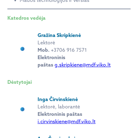
Katedros vedėja
Gražina Skripkienė
Lektorė
Mob.
+3706 916 7571
Elektroninis
paštas
g.skripkiene@mdf.viko.lt
Dėstytojai
Inga Čirvinskienė
Lektorė, laborantė
Elektroninis paštas
i.cirvinskiene@mdf.viko.lt