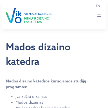
Eiti
EN
prie
turinio
Mados dizaino
katedra
Mados dizaino katedros kuruojamos studijų
programos:
Įvaizdžio dizainas
Mados dizainas
Mados technologijos ir verslas