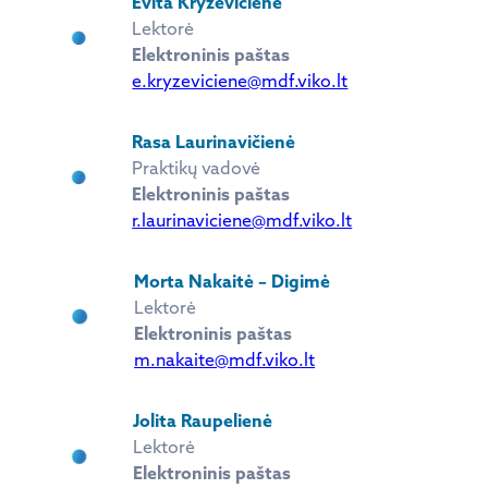
Evita Kryževičienė
Lektorė
Elektroninis paštas
e.kryzeviciene@mdf.viko.lt
Rasa Laurinavičienė
Praktikų vadovė
Elektroninis paštas
r.laurinaviciene@mdf.viko.lt
Morta Nakaitė – Digimė
Lektorė
Elektroninis paštas
m.nakaite@mdf.viko.lt
Jolita Raupelienė
Lektorė
Elektroninis paštas