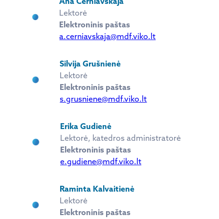
Ana Černiavskaja
Lektorė
Elektroninis paštas
a.cerniavskaja@mdf.viko.lt
Silvija Grušnienė
Lektorė
Elektroninis paštas
s.grusniene@mdf.viko.lt
Erika Gudienė
Lektorė, katedros administratorė
Elektroninis paštas
e.gudiene@mdf.viko.lt
Raminta Kalvaitienė
Lektorė
Elektroninis paštas