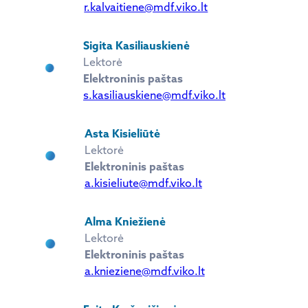
r.kalvaitiene@mdf.viko.lt
Sigita Kasiliauskienė
Lektorė
Elektroninis paštas
s.kasiliauskiene@mdf.viko.lt
Asta Kisieliūtė
Lektorė
Elektroninis paštas
a.kisieliute@mdf.viko.lt
Alma Kniežienė
Lektorė
Elektroninis paštas
a.knieziene@mdf.viko.lt