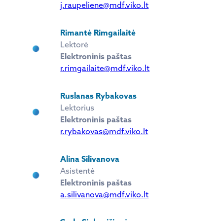
j.raupeliene@mdf.viko.lt
Rimantė Rimgailaitė
Lektorė
Elektroninis paštas
r.rimgailaite@mdf.viko.lt
Ruslanas Rybakovas
Lektorius
Elektroninis paštas
r.rybakovas@mdf.viko.lt
Alina Silivanova
Asistentė
Elektroninis paštas
a.silivanova@mdf.viko.lt