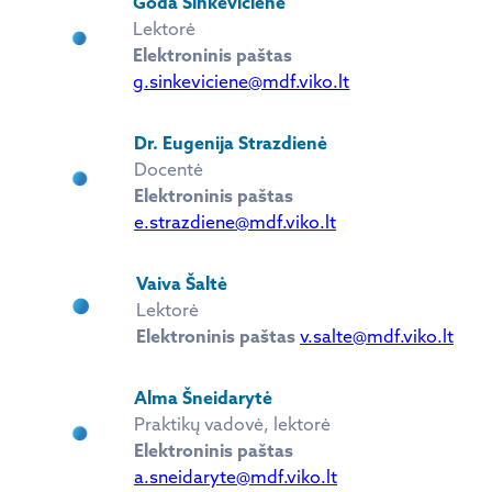
Goda Sinkevičienė
Lektorė
Elektroninis paštas
g.sinkeviciene@mdf.viko.lt
Dr. Eugenija Strazdienė
Docentė
Elektroninis paštas
e.strazdiene@mdf.viko.lt
Vaiva Šaltė
Lektorė
Elektroninis paštas
v.salte@mdf.viko.lt
Alma Šneidarytė
Praktikų vadovė, lektorė
Elektroninis paštas
a.sneidaryte@mdf.viko.lt