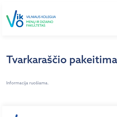
Eiti
prie
turinio
Tvarkaraščio pakeitima
Informacija ruošiama.