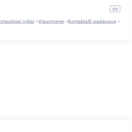
EN
ptautiniai ryšiai
Visuomenei
Kontaktai
E-paslaugos