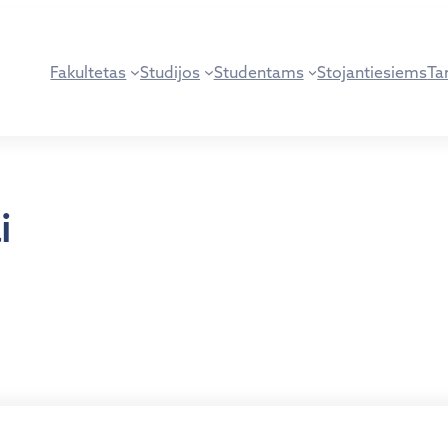
Fakultetas
Studijos
Studentams
Stojantiesiems
Tar
i