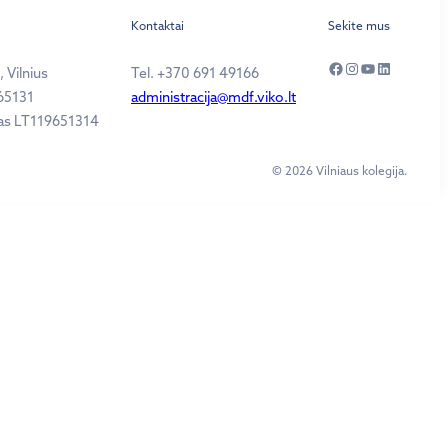
Kontaktai
Sekite mus
Facebook
Instagram
YouTube
LinkedIn
 Vilnius
Tel. +370 691 49166
65131
administracija@mdf.viko.lt
as LT119651314
© 2026 Vilniaus kolegija.