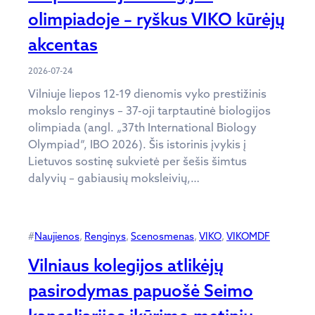
olimpiadoje – ryškus VIKO kūrėjų
akcentas
2026-07-24
Vilniuje liepos 12-19 dienomis vyko prestižinis
mokslo renginys – 37-oji tarptautinė biologijos
olimpiada (angl. „37th International Biology
Olympiad“, IBO 2026). Šis istorinis įvykis į
Lietuvos sostinę sukvietė per šešis šimtus
dalyvių – gabiausių moksleivių,…
#
Naujienos
, 
Renginys
, 
Scenosmenas
, 
VIKO
, 
VIKOMDF
Vilniaus kolegijos atlikėjų
pasirodymas papuošė Seimo