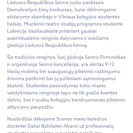
Lietuvos Respublikos Seime įvyko penktasis
Demokratijos žinių konkursas, kurio iškilmingame
atidaryme skambėjo ir Vilniaus kolegijos studentės
balsas. Muzikinio teatro studijų programos studentė
Lukrecija Vasiliauskaitė pritariant gausiai
susirinkusiems renginio dalyviams ir svečiams
giedojo Lietuvos Respublikos himną.
Šis tradicinis renginys, kurį globoja Seimo Pirmininkas
ir organizuoja Seimo kanceliarija, yra skirtas 9-12
klasių mokinių bei suaugusiųjų pilietinio raštingumo
žinioms patikrinti bei jų politiniam sąmoningumui
skatinti. Studentės pasirodymas tokio masto
valstybiniame renginyje tapo ne tik gražia šventės
dalimi, bet ir puikiu kolegijos bendruomenės pilietinio
aktyvumo pavyzdžiu.
Nuoširdžiai dėkojame Scenos meno katedros
docentei Daliai Babilaitei-Abarei už profesionalų
studentės paruošimą ir nuolatinį palaikymą.