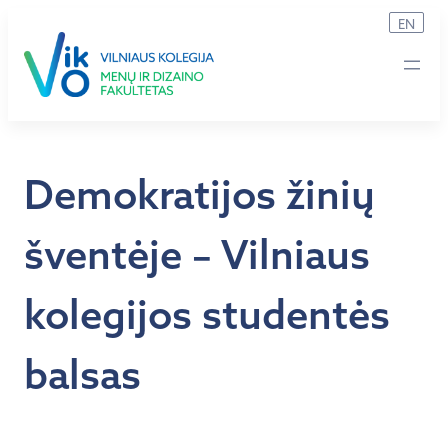
Eiti
EN
prie
turinio
Demokratijos žinių
šventėje – Vilniaus
kolegijos studentės
balsas