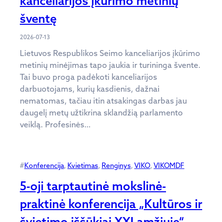
kanceliarijos įkūrimo metinių
šventę
2026-07-13
Lietuvos Respublikos Seimo kanceliarijos įkūrimo
metinių minėjimas tapo jaukia ir turininga švente.
Tai buvo proga padėkoti kanceliarijos
darbuotojams, kurių kasdienis, dažnai
nematomas, tačiau itin atsakingas darbas jau
daugelį metų užtikrina sklandžią parlamento
veiklą. Profesinės…
#
Konferencija
, 
Kvietimas
, 
Renginys
, 
VIKO
, 
VIKOMDF
5-oji tarptautinė mokslinė-
praktinė konferencija „Kultūros ir
švietimo iššūkiai XXI amžiuje“