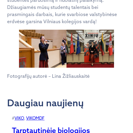
Džiaugiamės mūsų studentų talentais bei
prasmingais darbais, kurie svarbiose valstybinėse
erdvėse garsina Vilniaus kolegijos vardą!
Fotografijų autorė – Lina Žižliauskaitė
Daugiau naujienų
#
VIKO
, 
VIKOMDF
Tarptautinėje biologijos