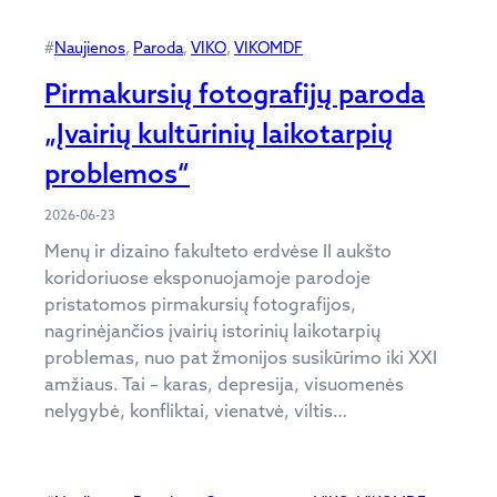
#
Naujienos
, 
Paroda
, 
VIKO
, 
VIKOMDF
Pirmakursių fotografijų paroda
„Įvairių kultūrinių laikotarpių
problemos“
2026-06-23
Menų ir dizaino fakulteto erdvėse II aukšto
koridoriuose eksponuojamoje parodoje
pristatomos pirmakursių fotografijos,
nagrinėjančios įvairių istorinių laikotarpių
problemas, nuo pat žmonijos susikūrimo iki XXI
amžiaus. Tai – karas, depresija, visuomenės
nelygybė, konfliktai, vienatvė, viltis…