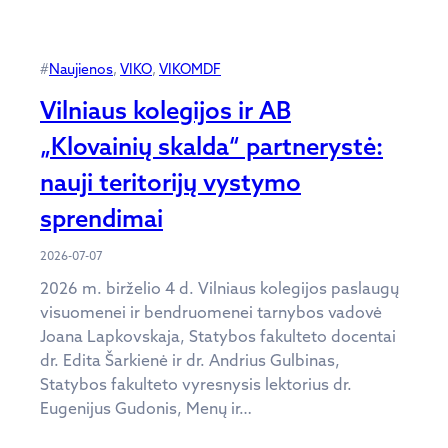
#
Naujienos
, 
VIKO
, 
VIKOMDF
Vilniaus kolegijos ir AB
„Klovainių skalda“ partnerystė:
nauji teritorijų vystymo
sprendimai
2026-07-07
2026 m. birželio 4 d. Vilniaus kolegijos paslaugų
visuomenei ir bendruomenei tarnybos vadovė
Joana Lapkovskaja, Statybos fakulteto docentai
dr. Edita Šarkienė ir dr. Andrius Gulbinas,
Statybos fakulteto vyresnysis lektorius dr.
Eugenijus Gudonis, Menų ir…