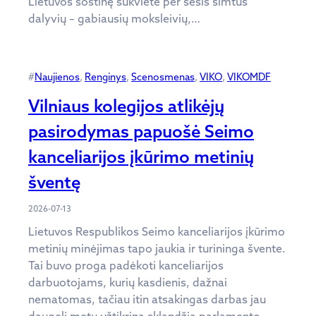
Lietuvos sostinę sukvietė per šešis šimtus
dalyvių – gabiausių moksleivių,…
#
Naujienos
, 
Renginys
, 
Scenosmenas
, 
VIKO
, 
VIKOMDF
Vilniaus kolegijos atlikėjų
pasirodymas papuošė Seimo
kanceliarijos įkūrimo metinių
šventę
2026-07-13
Lietuvos Respublikos Seimo kanceliarijos įkūrimo
metinių minėjimas tapo jaukia ir turininga švente.
Tai buvo proga padėkoti kanceliarijos
darbuotojams, kurių kasdienis, dažnai
nematomas, tačiau itin atsakingas darbas jau
daugelį metų užtikrina sklandžią parlamento