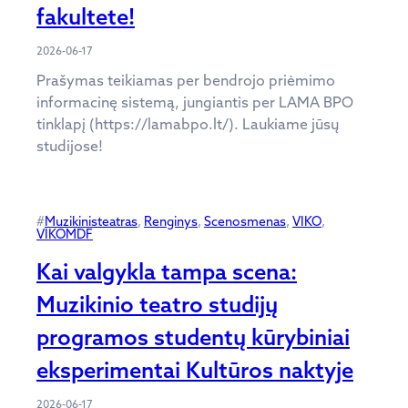
fakultete!
2026-06-17
Prašymas teikiamas per bendrojo priėmimo
informacinę sistemą, jungiantis per LAMA BPO
tinklapį (https://lamabpo.lt/). Laukiame jūsų
studijose!
#
Muzikinisteatras
, 
Renginys
, 
Scenosmenas
, 
VIKO
, 
VIKOMDF
Kai valgykla tampa scena:
Muzikinio teatro studijų
programos studentų kūrybiniai
eksperimentai Kultūros naktyje
2026-06-17