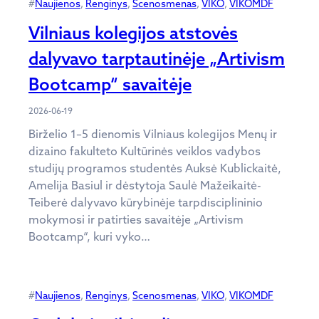
#
Naujienos
, 
Renginys
, 
Scenosmenas
, 
VIKO
, 
VIKOMDF
Vilniaus kolegijos atstovės
dalyvavo tarptautinėje „Artivism
Bootcamp“ savaitėje
2026-06-19
Birželio 1–5 dienomis Vilniaus kolegijos Menų ir
dizaino fakulteto Kultūrinės veiklos vadybos
studijų programos studentės Auksė Kublickaitė,
Amelija Basiul ir dėstytoja Saulė Mažeikaitė-
Teiberė dalyvavo kūrybinėje tarpdisciplininio
mokymosi ir patirties savaitėje „Artivism
Bootcamp“, kuri vyko…
#
Naujienos
, 
Renginys
, 
Scenosmenas
, 
VIKO
, 
VIKOMDF