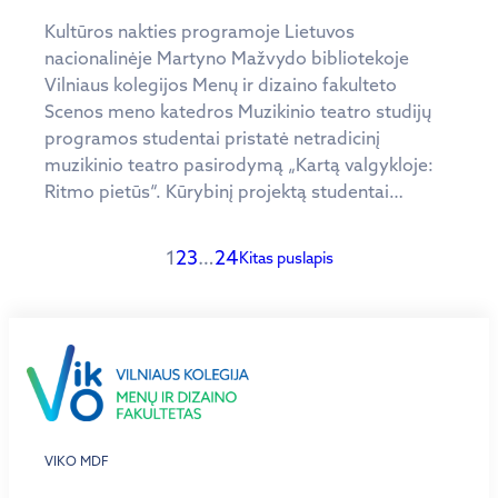
Kultūros nakties programoje Lietuvos
nacionalinėje Martyno Mažvydo bibliotekoje
Vilniaus kolegijos Menų ir dizaino fakulteto
Scenos meno katedros Muzikinio teatro studijų
programos studentai pristatė netradicinį
muzikinio teatro pasirodymą „Kartą valgykloje:
Ritmo pietūs“. Kūrybinį projektą studentai…
1
2
3
…
24
Kitas puslapis
VIKO MDF