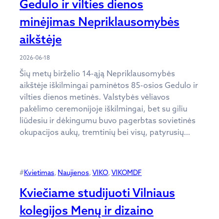
Gedulo ir vilties dienos
minėjimas Nepriklausomybės
aikštėje
2026-06-18
Šių metų birželio 14-ąją Nepriklausomybės
aikštėje iškilmingai paminėtos 85-osios Gedulo ir
vilties dienos metinės. Valstybės vėliavos
pakėlimo ceremonijoje iškilmingai, bet su giliu
liūdesiu ir dėkingumu buvo pagerbtas sovietinės
okupacijos aukų, tremtinių bei visų, patyrusių…
#
Kvietimas
, 
Naujienos
, 
VIKO
, 
VIKOMDF
Kviečiame studijuoti Vilniaus
kolegijos Menų ir dizaino