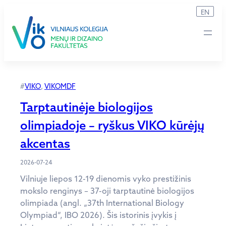
Eiti
EN
prie
turinio
#
VIKO
, 
VIKOMDF
Tarptautinėje biologijos
olimpiadoje – ryškus VIKO kūrėjų
akcentas
2026-07-24
Vilniuje liepos 12-19 dienomis vyko prestižinis
mokslo renginys – 37-oji tarptautinė biologijos
olimpiada (angl. „37th International Biology
Olympiad“, IBO 2026). Šis istorinis įvykis į