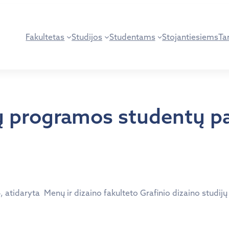
Fakultetas
Studijos
Studentams
Stojantiesiems
Tar
jų programos studentų p
4, atidaryta Menų ir dizaino fakulteto Grafinio dizaino studi