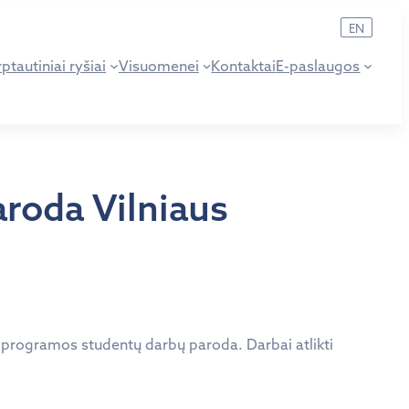
EN
ptautiniai ryšiai
Visuomenei
Kontaktai
E-paslaugos
aroda Vilniaus
jų programos studentų darbų paroda. Darbai atlikti