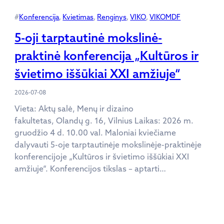
#
Konferencija
, 
Kvietimas
, 
Renginys
, 
VIKO
, 
VIKOMDF
5-oji tarptautinė mokslinė-
praktinė konferencija „Kultūros ir
švietimo iššūkiai XXI amžiuje“
2026-07-08
Vieta: Aktų salė, Menų ir dizaino
fakultetas, Olandų g. 16, Vilnius Laikas: 2026 m.
gruodžio 4 d. 10.00 val. Maloniai kviečiame
dalyvauti 5-oje tarptautinėje mokslinėje-praktinėje
konferencijoje „Kultūros ir švietimo iššūkiai XXI
amžiuje“. Konferencijos tikslas – aptarti…