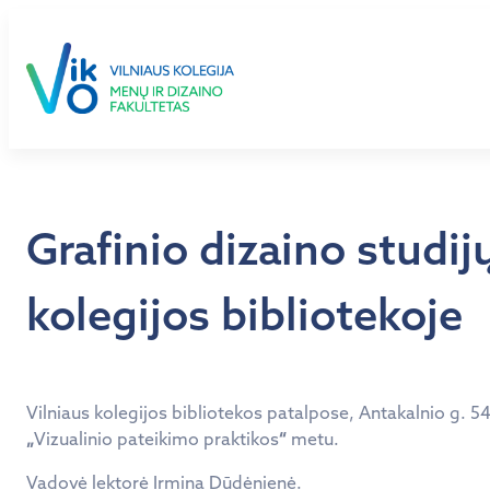
Eiti
prie
turinio
Grafinio dizaino studi
kolegijos bibliotekoje
Vilniaus kolegijos bibliotekos patalpose, Antakalnio g. 5
„
Vizualinio pateikimo praktikos
“
metu.
Vadovė lektorė Irmina Dūdėnienė.