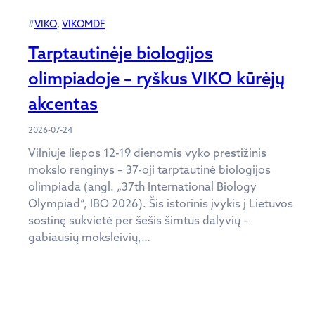
#
VIKO
, 
VIKOMDF
Tarptautinėje biologijos
olimpiadoje – ryškus VIKO kūrėjų
akcentas
2026-07-24
Vilniuje liepos 12-19 dienomis vyko prestižinis
mokslo renginys – 37-oji tarptautinė biologijos
olimpiada (angl. „37th International Biology
Olympiad“, IBO 2026). Šis istorinis įvykis į Lietuvos
sostinę sukvietė per šešis šimtus dalyvių –
gabiausių moksleivių,…