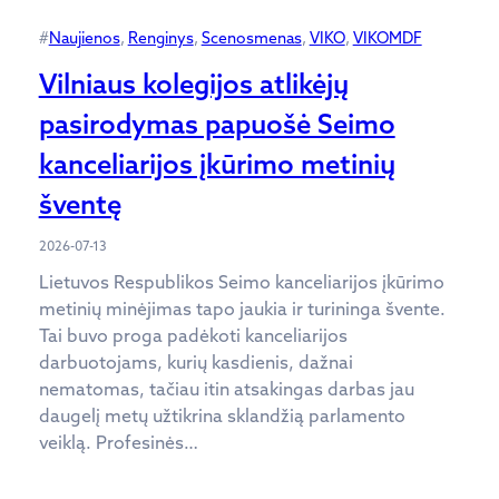
#
Naujienos
, 
Renginys
, 
Scenosmenas
, 
VIKO
, 
VIKOMDF
Vilniaus kolegijos atlikėjų
pasirodymas papuošė Seimo
kanceliarijos įkūrimo metinių
šventę
2026-07-13
Lietuvos Respublikos Seimo kanceliarijos įkūrimo
metinių minėjimas tapo jaukia ir turininga švente.
Tai buvo proga padėkoti kanceliarijos
darbuotojams, kurių kasdienis, dažnai
nematomas, tačiau itin atsakingas darbas jau
daugelį metų užtikrina sklandžią parlamento
veiklą. Profesinės…