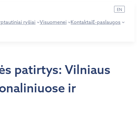
EN
ptautiniai ryšiai
Visuomenei
Kontaktai
E-paslaugos
s patirtys: Vilniaus
onaliniuose ir