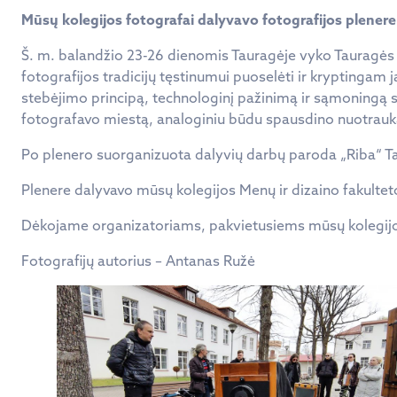
Mūsų kolegijos fotografai dalyvavo fotografijos plene
Š. m. balandžio 23-26 dienomis Tauragėje vyko Tauragės k
fotografijos tradicijų tęstinumui puoselėti ir kryptingam
stebėjimo principą, technologinį pažinimą ir sąmoningą s
fotografavo miestą, analoginiu būdu spausdino nuotraukas
Po plenero suorganizuota dalyvių darbų paroda „Riba“ Ta
Plenere dalyvavo mūsų kolegijos Menų ir dizaino fakulteto
Dėkojame organizatoriams, pakvietusiems mūsų kolegijo
Fotografijų autorius – Antanas Ružė