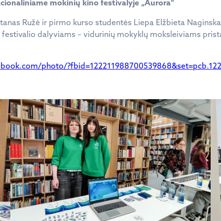
ionaliniame mokinių kino festivalyje „Aurora“
Antanas Ružė ir pirmo kurso studentės Liepa Elžbieta Naginska
ai festivalio dalyviams – vidurinių mokyklų moksleiviams pri
ebook.com/photo/?fbid=122211988700539868&set=pcb.12