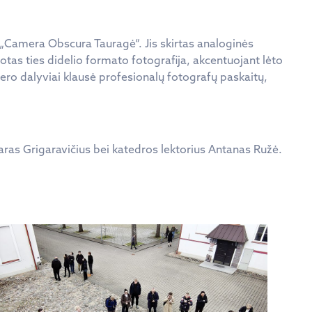
 „Camera Obscura Tauragė“. Jis skirtas analoginės
tas ties didelio formato fotografija, akcentuojant lėto
ero dalyviai klausė profesionalų fotografų paskaitų,
aras Grigaravičius bei katedros lektorius Antanas Ružė.