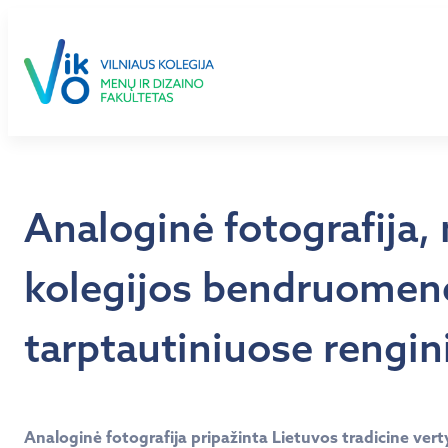
Eiti
prie
turinio
Analoginė fotografija, 
kolegijos bendruomenė 
tarptautiniuose rengin
Analoginė fotografija pripažinta Lietuvos tradicine ver