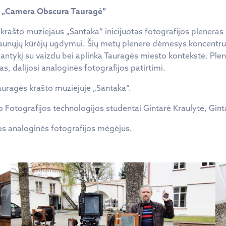
re „Camera Obscura Tauragė“
rašto muziejaus „Santaka“ inicijuotas fotografijos pleneras
 jaunųjų kūrėjų ugdymui. Šių metų plenere dėmesys koncentruo
antykį su vaizdu bei aplinka Tauragės miesto kontekste. Plen
, dalijosi analoginės fotografijos patirtimi.
uragės krašto muziejuje „Santaka“.
 Fotografijos technologijos studentai Gintarė Kraulytė, Gint
s analoginės fotografijos mėgėjus.