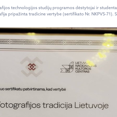
fijos technologijos studijų programos dėstytojai ir studentai
ija pripažinta tradicine vertybe (sertifikato Nr. NKPVS-71). S