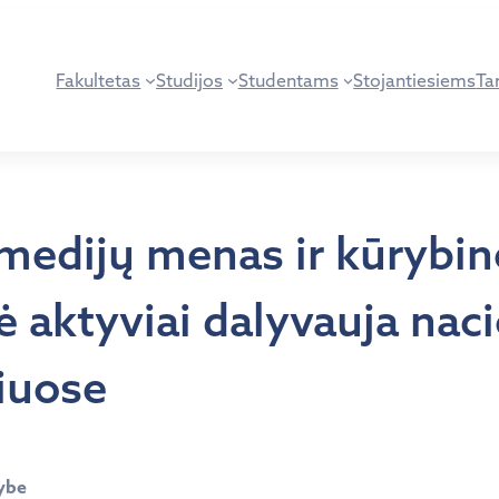
Fakultetas
Studijos
Studentams
Stojantiesiems
Tar
medijų menas ir kūrybinė
aktyviai dalyvauja naci
iuose
tybe