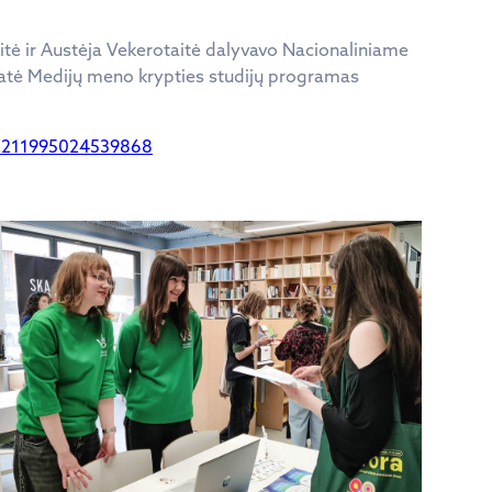
itė ir Austėja Vekerotaitė dalyvavo Nacionaliniame
statė Medijų meno krypties studijų programas
2211995024539868