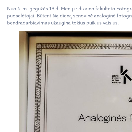
Nuo š. m. gegužės 19 d. Menų ir dizaino fakulteto Fotogra
puoselėtojai. Būtent šią dieną senovinė analoginė fotograf
bendradarbiavimas užaugina tokius puikius vaisius.