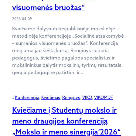
visuomenės bruožas“
2026-04-09
Kviečiame dalyvauti respublikinėje mokslinėje –
metodinėje konferencijoje „Socialinė atsakomybė
– sumanios visuomenės bruožas“. Konferencija
rengiama jau šeštą kartą. Renginys suburia
pedagogus, švietimo pagalbos specialistus ir
mokslininkus dalytis mokslinių tyrimų rezultatais,
gerąja pedagogine patirtimi ir…
#
Konferencija
, 
Kvietimas
, 
Renginys
, 
VIKO
, 
VIKOMDF
Kviečiame į Studentų mokslo ir
meno draugijos konferenciją
„Mokslo ir meno sinergija‘2026“