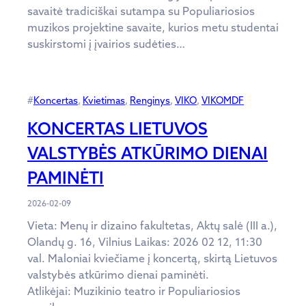
savaitė tradiciškai sutampa su Populiariosios
muzikos projektine savaite, kurios metu studentai
suskirstomi į įvairios sudėties…
#
Koncertas
, 
Kvietimas
, 
Renginys
, 
VIKO
, 
VIKOMDF
KONCERTAS LIETUVOS
VALSTYBĖS ATKŪRIMO DIENAI
PAMINĖTI
2026-02-09
Vieta: Menų ir dizaino fakultetas, Aktų salė (III a.),
Olandų g. 16, Vilnius Laikas: 2026 02 12, 11:30
val. Maloniai kviečiame į koncertą, skirtą Lietuvos
valstybės atkūrimo dienai paminėti.
Atlikėjai: Muzikinio teatro ir Populiariosios