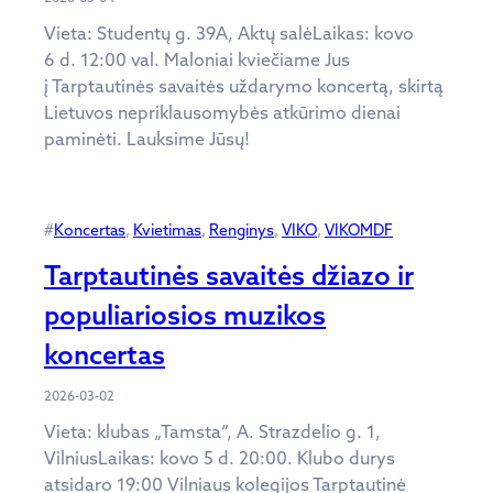
Vieta: Studentų g. 39A, Aktų salėLaikas: kovo
6 d. 12:00 val. Maloniai kviečiame Jus
į Tarptautinės savaitės uždarymo koncertą, skirtą
Lietuvos nepriklausomybės atkūrimo dienai
paminėti. Lauksime Jūsų!
#
Koncertas
, 
Kvietimas
, 
Renginys
, 
VIKO
, 
VIKOMDF
Tarptautinės savaitės džiazo ir
populiariosios muzikos
koncertas
2026-03-02
Vieta: klubas „Tamsta“, A. Strazdelio g. 1,
VilniusLaikas: kovo 5 d. 20:00. Klubo durys
atsidaro 19:00 Vilniaus kolegijos Tarptautinė