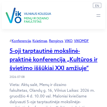
Eiti
EN
prie
turinio
#
Konferencija
, 
Kvietimas
, 
Renginys
, 
VIKO
, 
VIKOMDF
5-oji tarptautinė mokslinė-
praktinė konferencija „Kultūros ir
švietimo iššūkiai XXI amžiuje“
2026-07-08
Vieta: Aktų salė, Menų ir dizaino
fakultetas, Olandų g. 16, Vilnius Laikas: 2026 m.
gruodžio 4 d. 10.00 val. Maloniai kviečiame
dalyvauti 5-oje tarptautinėje mokslinėje-