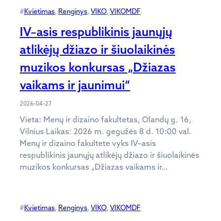
#
Kvietimas
, 
Renginys
, 
VIKO
, 
VIKOMDF
IV–asis respublikinis jaunųjų
atlikėjų džiazo ir šiuolaikinės
muzikos konkursas „Džiazas
vaikams ir jaunimui“
2026-04-27
Vieta: Menų ir dizaino fakultetas, Olandų g. 16,
Vilnius Laikas: 2026 m. gegužės 8 d. 10:00 val.
Menų ir dizaino fakultete vyks IV–asis
respublikinis jaunųjų atlikėjų džiazo ir šiuolaikinės
muzikos konkursas „Džiazas vaikams ir…
#
Kvietimas
, 
Renginys
, 
VIKO
, 
VIKOMDF