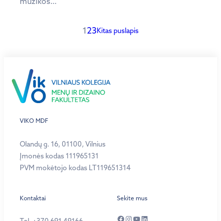
muzikos…
1
2
3
Kitas puslapis
VIKO MDF
Olandų g. 16, 01100, Vilnius
Įmonės kodas 111965131
PVM mokėtojo kodas LT119651314
Kontaktai
Sekite mus
Facebook
Instagram
YouTube
LinkedIn