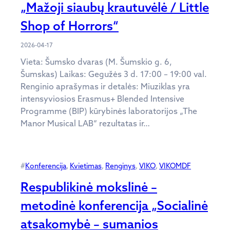
„Mažoji siaubų krautuvėlė / Little
Shop of Horrors“
2026-04-17
Vieta: Šumsko dvaras (M. Šumskio g. 6,
Šumskas) Laikas: Gegužės 3 d. 17:00 – 19:00 val.
Renginio aprašymas ir detalės: Miuziklas yra
intensyviosios Erasmus+ Blended Intensive
Programme (BIP) kūrybinės laboratorijos „The
Manor Musical LAB“ rezultatas ir…
#
Konferencija
, 
Kvietimas
, 
Renginys
, 
VIKO
, 
VIKOMDF
Respublikinė mokslinė –
metodinė konferencija „Socialinė
atsakomybė – sumanios