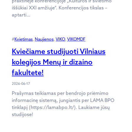
praktinėje konferencijoje „Kultūros ir švietimo
iššūkiai XXI amžiuje“. Konferencijos tikslas –
aptarti…
#
Kvietimas
, 
Naujienos
, 
VIKO
, 
VIKOMDF
Kviečiame studijuoti Vilniaus
kolegijos Menų ir dizaino
fakultete!
2026-06-17
Prašymas teikiamas per bendrojo priėmimo
informacinę sistemą, jungiantis per LAMA BPO
tinklapį (https://lamabpo.lt/). Laukiame jūsų
studijose!