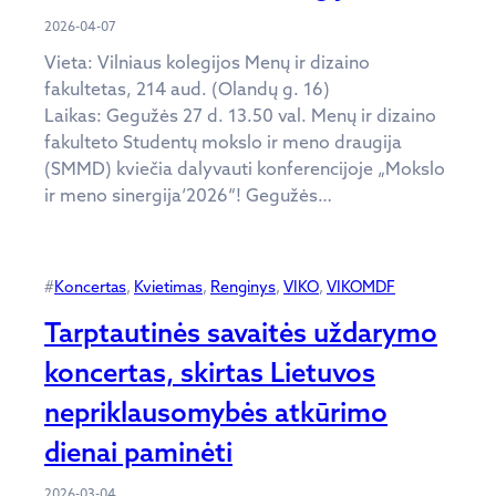
2026-04-07
Vieta: Vilniaus kolegijos Menų ir dizaino
fakultetas, 214 aud. (Olandų g. 16)
Laikas: Gegužės 27 d. 13.50 val. Menų ir dizaino
fakulteto Studentų mokslo ir meno draugija
(SMMD) kviečia dalyvauti konferencijoje „Mokslo
ir meno sinergija‘2026“! Gegužės…
#
Koncertas
, 
Kvietimas
, 
Renginys
, 
VIKO
, 
VIKOMDF
Tarptautinės savaitės uždarymo
koncertas, skirtas Lietuvos
nepriklausomybės atkūrimo
dienai paminėti
2026-03-04