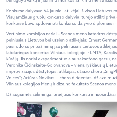
bei ugdyti vaikų ir jaunimo muzikos atlikimo meistriškumą
Konkurse dalyvavo 64 jaunieji atlikėjai iš visos Lietuvos
Visų amžiaus grupių konkurso dalyviai turėjo atlikti priva
konkurse buvo apdovanoti konkurso dalyvio diplomais ir
Vertinimo komisijos nariai – Scenos meno katedros dėstyt
pelniusiais Lietuvos bei užsienio atlikėjais; Ernest Germa
pasirodo su pripažinimą jau pelniusiais Lietuvos atlikėja
labdaringus koncertus Vilniaus kolegijoje ir LMTA; Karoli
kūrėjų. Jis noriai eksperimentuoja su saksofono garsu, nau
Veronika Čičinskaitė-Golovanova – viena ryškiausių Lietu
improvizacijos dėstytojas, atlikėjas, džiazo choro „Sing
Voices“; Artūras Novikas – choro dirigentas, džiazo muz
Vilniaus kolegijos Menų ir dizaino fakulteto Scenos meno
Džiaugiamės sėkmingai praėjusiu konkursu ir nuoširdžiai 