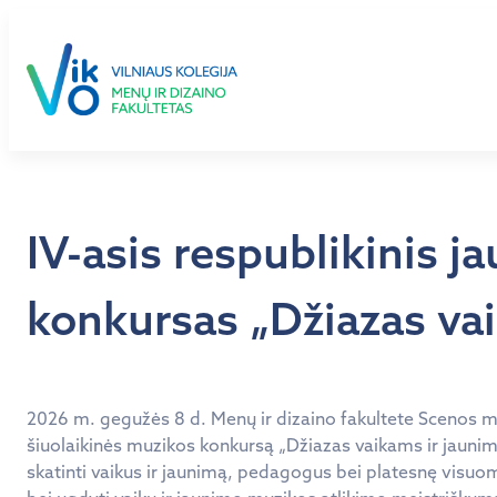
Eiti
prie
turinio
IV-asis respublikinis j
konkursas „Džiazas vai
2026 m. gegužės 8 d. Menų ir dizaino fakultete Scenos m
šiuolaikinės muzikos konkursą „Džiazas vaikams ir jaunimu
skatinti vaikus ir jaunimą, pedagogus bei platesnę visuome