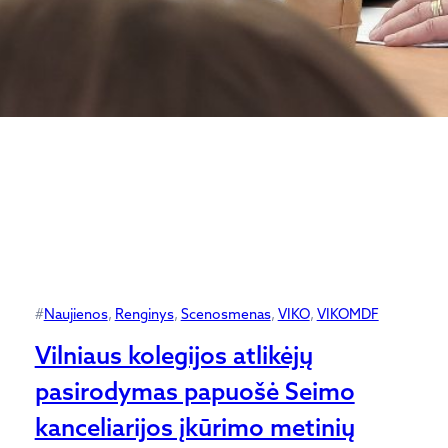
#
Naujienos
, 
Renginys
, 
Scenosmenas
, 
VIKO
, 
VIKOMDF
Vilniaus kolegijos atlikėjų
pasirodymas papuošė Seimo
kanceliarijos įkūrimo metinių