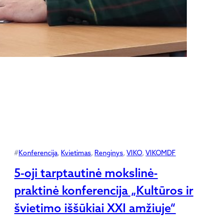
#
Konferencija
, 
Kvietimas
, 
Renginys
, 
VIKO
, 
VIKOMDF
5-oji tarptautinė mokslinė-
praktinė konferencija „Kultūros ir
švietimo iššūkiai XXI amžiuje“