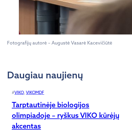
Fotografijų autorė – Augustė Vasarė Kacevičiūtė
Daugiau naujienų
#
VIKO
, 
VIKOMDF
Tarptautinėje biologijos
olimpiadoje – ryškus VIKO kūrėjų
akcentas