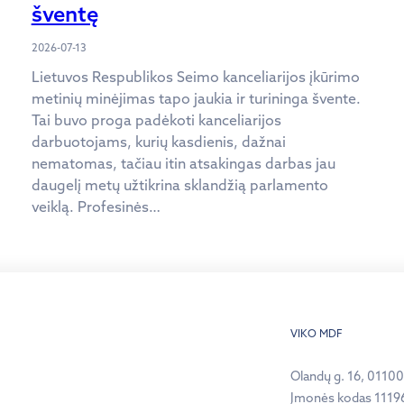
šventę
2026-07-13
Lietuvos Respublikos Seimo kanceliarijos įkūrimo
metinių minėjimas tapo jaukia ir turininga švente.
Tai buvo proga padėkoti kanceliarijos
darbuotojams, kurių kasdienis, dažnai
nematomas, tačiau itin atsakingas darbas jau
daugelį metų užtikrina sklandžią parlamento
veiklą. Profesinės…
VIKO MDF
Olandų g. 16, 01100,
Įmonės kodas 1119