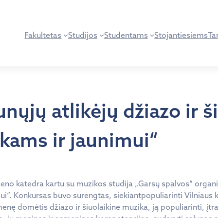
Fakultetas
Studijos
Studentams
Stojantiesiems
Tar
aunųjų atlikėjų džiazo ir
kams ir jaunimui“
eno katedra kartu su muzikos studija „Garsų spalvos“ organi
i“. Konkursas buvo surengtas, siekiantpopuliarinti Vilniaus 
nę domėtis džiazo ir šiuolaikine muzika, ją populiarinti, įtr