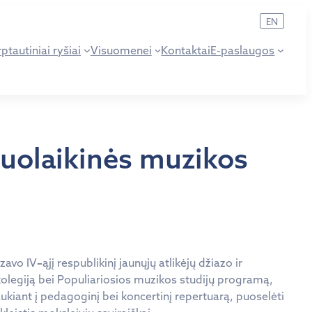
EN
ptautiniai ryšiai
Visuomenei
Kontaktai
E-paslaugos
 šiuolaikinės muzikos
zavo IV
–
ąjį respublikinį jaunųjų atlikėjų džiazo ir
kolegiją bei Populiariosios muzikos studijų programą,
aukiant į pedagoginį bei koncertinį repertuarą, puoselėti