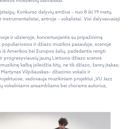
eistis moksleivių saviraiškai.
įstaigų. Konkurso dalyvių amžius – nuo 8 iki 19 metų.
nstrumentalistai, antroje – vokalistai. Visi dalyvavusieji
oje ir užsienyje, koncertuojantis su pripažinimą
as populiariosios ir džiazo muzikos pasaulyje, scenoje
is iš Amerikos bei Europos šalių, padedantis rengti
 ir progresyviausių jaunų Lietuvos džiazo scenos
zikinę kalbą įsileidžia kitų, ne tik džiazo, žanrų įtakas;
 Martynas Vilpišauskas– džiazinio vokalo ir
projektuose, vadovauja muzikiniam projektui „VU Jazz
rtų vokaliniams ansambliams bei chorams autorius,