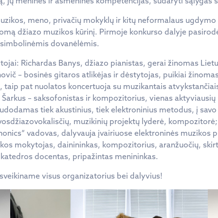
, jų menines ir asmenines kompetencijas, sudaryti sąlygas skl
 muzikos, meno, privačių mokyklų ir kitų neformalaus ugdymo 
lomą džiazo muzikos kūrinį. Pirmoje konkurso dalyje pasirodė i
 simbolinėmis dovanėlėmis.
ojai: Richardas Banys, džiazo pianistas, gerai žinomas Lietuv
novič – bosinės gitaros atlikėjas ir dėstytojas, puikiai žinom
is, taip pat nuolatos koncertuoja su muzikantais atvykstančia
s Šarkus – saksofonistas ir kompozitorius, vienas aktyviausių
dodamas tiek akustinius, tiek elektroninius metodus, į savo mu
vosdžiazovokalisčių, muzikinių projektų lyderė, kompozitorė;
Phonics“ vadovas, dalyvauja įvairiuose elektroninės muzikos 
ikos mokytojas, dainininkas, kompozitorius, aranžuočių, ski
 katedros docentas, pripažintas menininkas.
sveikiname visus organizatorius bei dalyvius!