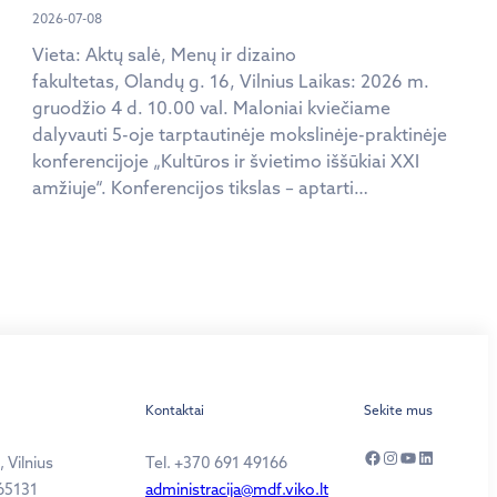
2026-07-08
Vieta: Aktų salė, Menų ir dizaino
fakultetas, Olandų g. 16, Vilnius Laikas: 2026 m.
gruodžio 4 d. 10.00 val. Maloniai kviečiame
dalyvauti 5-oje tarptautinėje mokslinėje-praktinėje
konferencijoje „Kultūros ir švietimo iššūkiai XXI
amžiuje“. Konferencijos tikslas – aptarti…
Kontaktai
Sekite mus
Facebook
Instagram
YouTube
LinkedIn
 Vilnius
Tel. +370 691 49166
65131
administracija@mdf.viko.lt