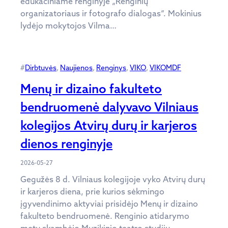
edukaciniame renginyje „Renginių
organizatoriaus ir fotografo dialogas“. Mokinius
lydėjo mokytojos Vilma…
#
Dirbtuvės
, 
Naujienos
, 
Renginys
, 
VIKO
, 
VIKOMDF
Menų ir dizaino fakulteto
bendruomenė dalyvavo Vilniaus
kolegijos Atvirų durų ir karjeros
dienos renginyje
2026-05-27
Gegužės 8 d. Vilniaus kolegijoje vyko Atvirų durų
ir karjeros diena, prie kurios sėkmingo
įgyvendinimo aktyviai prisidėjo Menų ir dizaino
fakulteto bendruomenė. Renginio atidarymo
metu skambėjo Muzikinio teatro studijų