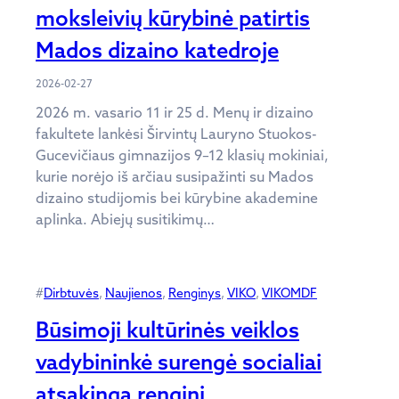
moksleivių kūrybinė patirtis
Mados dizaino katedroje
2026-02-27
2026 m. vasario 11 ir 25 d. Menų ir dizaino
fakultete lankėsi Širvintų Lauryno Stuokos-
Gucevičiaus gimnazijos 9–12 klasių mokiniai,
kurie norėjo iš arčiau susipažinti su Mados
dizaino studijomis bei kūrybine akademine
aplinka. Abiejų susitikimų…
#
Dirbtuvės
, 
Naujienos
, 
Renginys
, 
VIKO
, 
VIKOMDF
Būsimoji kultūrinės veiklos
vadybininkė surengė socialiai
atsakingą renginį