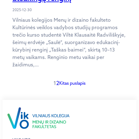
2025-12-30
Vilniaus kolegijos Menų ir dizaino fakulteto
Kultūrinės veiklos vadybos studijų programos
trečio kurso studentė Viltė Klausaitė Radviliškyje,
šeimų erdvėje „Saulė“, suorganizavo edukacinį-
kūrybinį renginį „Taškas baimei“, skirtą 10–13
metų vaikams. Renginio metu vaikai per
žaidimus,…
1
2
Kitas puslapis