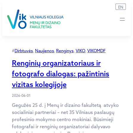
Eiti
EN
prie
turinio
#
Dirbtuvės
, 
Naujienos
, 
Renginys
, 
VIKO
, 
VIKOMDF
Renginių organizatoriaus ir
fotografo dialogas: pažintinis
vizitas kolegijoje
2026-06-01
Gegužės 25 d. į Menų ir dizaino fakultetą atvyko
socialiniai partneriai – net 35 Vilniaus paslaugų
profesinio mokymo centro mokiniai. Būsimieji
fotografai ir renginių organizatoriai dalyvavo