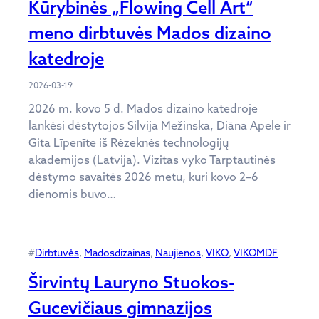
Kūrybinės „Flowing Cell Art“
meno dirbtuvės Mados dizaino
katedroje
2026-03-19
2026 m. kovo 5 d. Mados dizaino katedroje
lankėsi dėstytojos Silvija Mežinska, Diāna Apele ir
Gita Līpenīte iš Rėzeknės technologijų
akademijos (Latvija). Vizitas vyko Tarptautinės
dėstymo savaitės 2026 metu, kuri kovo 2–6
dienomis buvo…
#
Dirbtuvės
, 
Madosdizainas
, 
Naujienos
, 
VIKO
, 
VIKOMDF
Širvintų Lauryno Stuokos-
Gucevičiaus gimnazijos