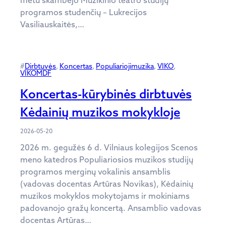
programos studenčių – Lukrecijos
Vasiliauskaitės,…
#
Dirbtuvės
, 
Koncertas
, 
Populiariojimuzika
, 
VIKO
, 
VIKOMDF
Koncertas-kūrybinės dirbtuvės
Kėdainių muzikos mokykloje
2026-05-20
2026 m. gegužės 6 d. Vilniaus kolegijos Scenos
meno katedros Populiariosios muzikos studijų
programos merginų vokalinis ansamblis
(vadovas docentas Artūras Novikas), Kėdainių
muzikos mokyklos mokytojams ir mokiniams
padovanojo gražų koncertą. Ansamblio vadovas
docentas Artūras…