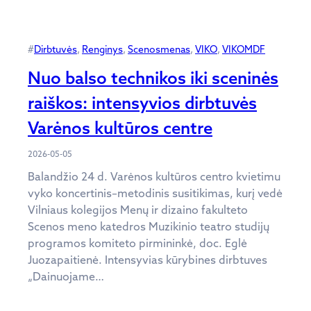
#
Dirbtuvės
, 
Renginys
, 
Scenosmenas
, 
VIKO
, 
VIKOMDF
Nuo balso technikos iki sceninės
raiškos: intensyvios dirbtuvės
Varėnos kultūros centre
2026-05-05
Balandžio 24 d. Varėnos kultūros centro kvietimu
vyko koncertinis–metodinis susitikimas, kurį vedė
Vilniaus kolegijos Menų ir dizaino fakulteto
Scenos meno katedros Muzikinio teatro studijų
programos komiteto pirmininkė, doc. Eglė
Juozapaitienė. Intensyvias kūrybines dirbtuves
„Dainuojame…