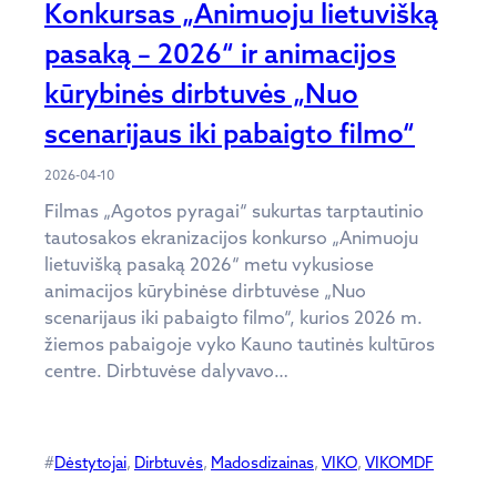
Konkursas „Animuoju lietuvišką
pasaką – 2026“ ir animacijos
kūrybinės dirbtuvės „Nuo
scenarijaus iki pabaigto filmo“
2026-04-10
Filmas „Agotos pyragai“ sukurtas tarptautinio
tautosakos ekranizacijos konkurso „Animuoju
lietuvišką pasaką 2026“ metu vykusiose
animacijos kūrybinėse dirbtuvėse „Nuo
scenarijaus iki pabaigto filmo“, kurios 2026 m.
žiemos pabaigoje vyko Kauno tautinės kultūros
centre. Dirbtuvėse dalyvavo…
#
Dėstytojai
, 
Dirbtuvės
, 
Madosdizainas
, 
VIKO
, 
VIKOMDF