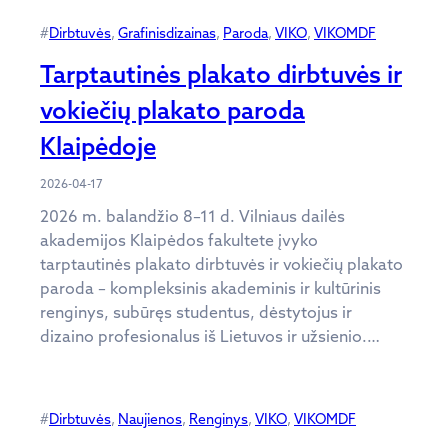
#
Dirbtuvės
, 
Grafinisdizainas
, 
Paroda
, 
VIKO
, 
VIKOMDF
Tarptautinės plakato dirbtuvės ir
vokiečių plakato paroda
Klaipėdoje
2026-04-17
2026 m. balandžio 8–11 d. Vilniaus dailės
akademijos Klaipėdos fakultete įvyko
tarptautinės plakato dirbtuvės ir vokiečių plakato
paroda – kompleksinis akademinis ir kultūrinis
renginys, subūręs studentus, dėstytojus ir
dizaino profesionalus iš Lietuvos ir užsienio.…
#
Dirbtuvės
, 
Naujienos
, 
Renginys
, 
VIKO
, 
VIKOMDF