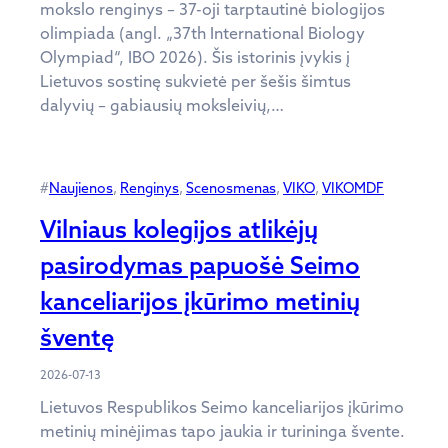
mokslo renginys – 37-oji tarptautinė biologijos
olimpiada (angl. „37th International Biology
Olympiad“, IBO 2026). Šis istorinis įvykis į
Lietuvos sostinę sukvietė per šešis šimtus
dalyvių – gabiausių moksleivių,…
#
Naujienos
, 
Renginys
, 
Scenosmenas
, 
VIKO
, 
VIKOMDF
Vilniaus kolegijos atlikėjų
pasirodymas papuošė Seimo
kanceliarijos įkūrimo metinių
šventę
2026-07-13
Lietuvos Respublikos Seimo kanceliarijos įkūrimo
metinių minėjimas tapo jaukia ir turininga švente.