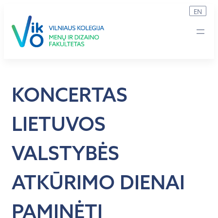
Eiti
EN
prie
turinio
KONCERTAS
LIETUVOS
VALSTYBĖS
ATKŪRIMO DIENAI
PAMINĖTI