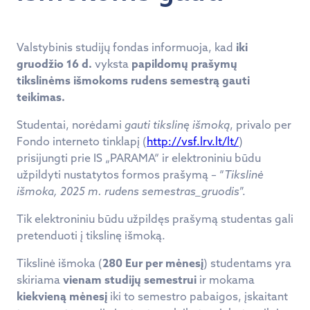
Valstybinis studijų fondas informuoja, kad
iki
gruodžio 16 d.
vyksta
papildomų prašymų
tikslinėms išmokoms rudens semestrą gauti
teikimas
.
Studentai, norėdami
gauti tikslinę išmoką
, privalo per
Fondo interneto tinklapį (
http://vsf.lrv.lt/lt/
)
prisijungti prie IS „PARAMA“ ir elektroniniu būdu
užpildyti nustatytos formos prašymą – “
Tikslinė
išmoka, 2025 m. rudens semestras_gruodis
”.
Tik elektroniniu būdu užpildęs prašymą studentas gali
pretenduoti į tikslinę išmoką.
Tikslinė išmoka (
280 Eur per mėnesį
) studentams yra
skiriama
vienam studijų semestrui
ir mokama
kiekvieną mėnesį
iki to semestro pabaigos, įskaitant