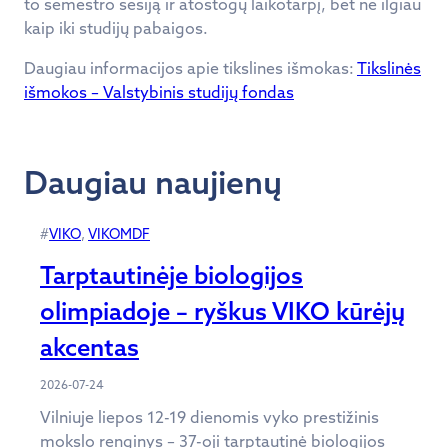
to semestro sesiją ir atostogų laikotarpį, bet ne ilgiau
kaip iki studijų pabaigos.
Daugiau informacijos apie tikslines išmokas:
Tikslinės
išmokos – Valstybinis studijų fondas
Daugiau naujienų
#
VIKO
, 
VIKOMDF
Tarptautinėje biologijos
olimpiadoje – ryškus VIKO kūrėjų
akcentas
2026-07-24
Vilniuje liepos 12-19 dienomis vyko prestižinis
mokslo renginys – 37-oji tarptautinė biologijos