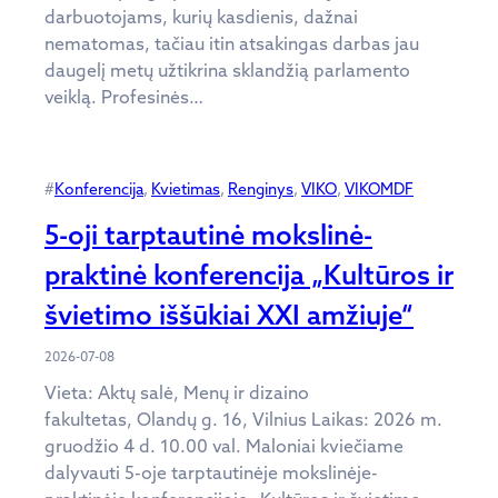
darbuotojams, kurių kasdienis, dažnai
nematomas, tačiau itin atsakingas darbas jau
daugelį metų užtikrina sklandžią parlamento
veiklą. Profesinės…
#
Konferencija
, 
Kvietimas
, 
Renginys
, 
VIKO
, 
VIKOMDF
5-oji tarptautinė mokslinė-
praktinė konferencija „Kultūros ir
švietimo iššūkiai XXI amžiuje“
2026-07-08
Vieta: Aktų salė, Menų ir dizaino
fakultetas, Olandų g. 16, Vilnius Laikas: 2026 m.
gruodžio 4 d. 10.00 val. Maloniai kviečiame
dalyvauti 5-oje tarptautinėje mokslinėje-