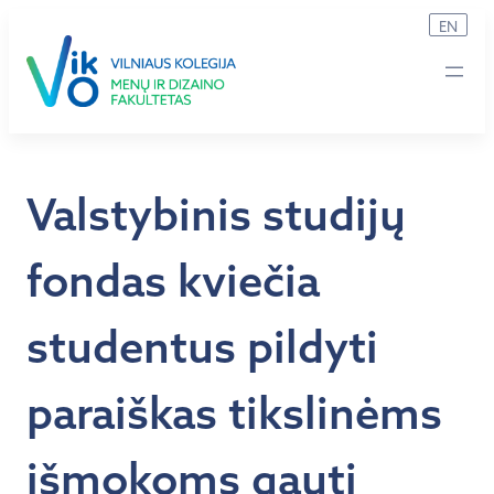
Eiti
EN
prie
turinio
Valstybinis studijų
fondas kviečia
studentus pildyti
paraiškas tikslinėms
išmokoms gauti