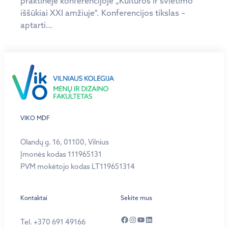
praktinėje konferencijoje „Kultūros ir švietimo
iššūkiai XXI amžiuje“. Konferencijos tikslas –
aptarti…
VIKO MDF
Olandų g. 16, 01100, Vilnius
Įmonės kodas 111965131
PVM mokėtojo kodas LT119651314
Kontaktai
Sekite mus
Facebook
Instagram
YouTube
LinkedIn
Tel. +370 691 49166