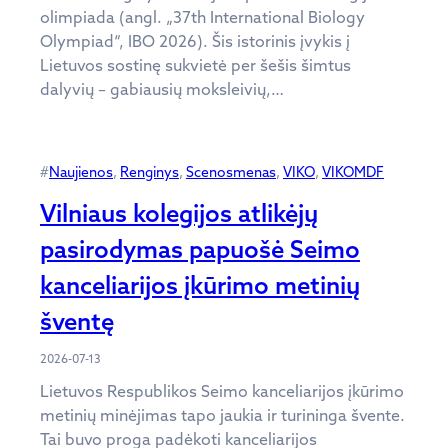
olimpiada (angl. „37th International Biology
Olympiad“, IBO 2026). Šis istorinis įvykis į
Lietuvos sostinę sukvietė per šešis šimtus
dalyvių – gabiausių moksleivių,…
#
Naujienos
, 
Renginys
, 
Scenosmenas
, 
VIKO
, 
VIKOMDF
Vilniaus kolegijos atlikėjų
pasirodymas papuošė Seimo
kanceliarijos įkūrimo metinių
šventę
2026-07-13
Lietuvos Respublikos Seimo kanceliarijos įkūrimo
metinių minėjimas tapo jaukia ir turininga švente.
Tai buvo proga padėkoti kanceliarijos