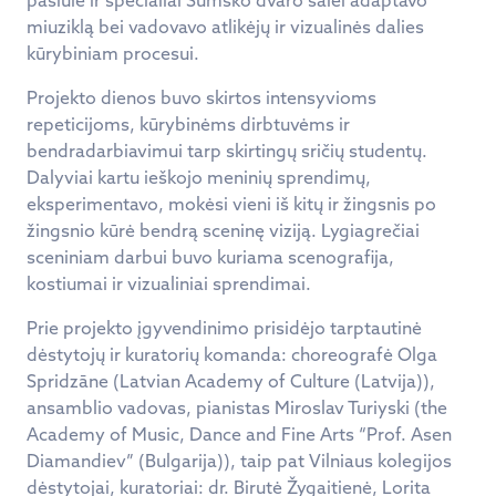
miuziklą bei vadovavo atlikėjų ir vizualinės dalies
kūrybiniam procesui.
Projekto dienos buvo skirtos intensyvioms
repeticijoms, kūrybinėms dirbtuvėms ir
bendradarbiavimui tarp skirtingų sričių studentų.
Dalyviai kartu ieškojo meninių sprendimų,
eksperimentavo, mokėsi vieni iš kitų ir žingsnis po
žingsnio kūrė bendrą sceninę viziją. Lygiagrečiai
sceniniam darbui buvo kuriama scenografija,
kostiumai ir vizualiniai sprendimai.
Prie projekto įgyvendinimo prisidėjo tarptautinė
dėstytojų ir kuratorių komanda: choreografė Olga
Spridzāne (Latvian Academy of Culture (Latvija)),
ansamblio vadovas, pianistas Miroslav Turiyski (the
Academy of Music, Dance and Fine Arts “Prof. Asen
Diamandiev” (Bulgarija)), taip pat Vilniaus kolegijos
dėstytojai, kuratoriai: dr. Birutė Žygaitienė, Lorita