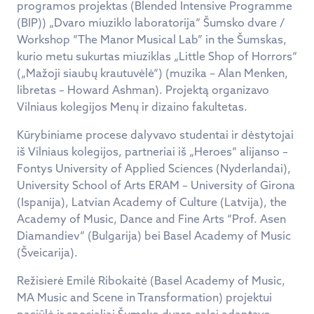
programos projektas (Blended Intensive Programme
(BIP)) „Dvaro miuziklo laboratorija“ Šumsko dvare /
Workshop “The Manor Musical Lab” in the Šumskas,
kurio metu sukurtas miuziklas „Little Shop of Horrors“
(„Mažoji siaubų krautuvėlė“) (muzika – Alan Menken,
libretas – Howard Ashman). Projektą organizavo
Vilniaus kolegijos Menų ir dizaino fakultetas.
Kūrybiniame procese dalyvavo studentai ir dėstytojai
iš Vilniaus kolegijos, partneriai iš „Heroes“ alijanso –
Fontys University of Applied Sciences (Nyderlandai),
University School of Arts ERAM – University of Girona
(Ispanija), Latvian Academy of Culture (Latvija), the
Academy of Music, Dance and Fine Arts “Prof. Asen
Diamandiev” (Bulgarija) bei Basel Academy of Music
(Šveicarija).
Režisierė Emilė Ribokaitė (Basel Academy of Music,
MA Music and Scene in Transformation) projektui
pasiūlė ir specialiai Šumsko dvaro salei adaptavo