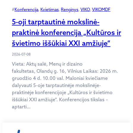
#
Konferencija
, 
Kvietimas
, 
Renginys
, 
VIKO
, 
VIKOMDF
5-oji tarptautinė mokslinė-
praktinė konferencija „Kultūros ir
švietimo iššūkiai XXI amžiuje“
2026-07-08
Vieta: Aktų salė, Menų ir dizaino
fakultetas, Olandų g. 16, Vilnius Laikas: 2026 m.
gruodžio 4 d. 10.00 val. Maloniai kviečiame
dalyvauti 5-oje tarptautinėje mokslinėje-
praktinėje konferencijoje „Kultūros ir švietimo
iššūkiai XXI amžiuje“. Konferencijos tikslas –
aptarti…