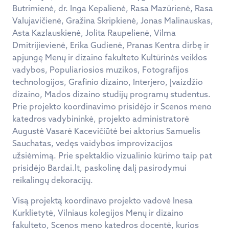
Butrimienė, dr. Inga Kepalienė, Rasa Mazūrienė, Rasa
Valujavičienė, Gražina Skripkienė, Jonas Malinauskas,
Asta Kazlauskienė, Jolita Raupelienė, Vilma
Dmitrijievienė, Erika Gudienė, Pranas Kentra dirbę ir
apjungę Menų ir dizaino fakulteto Kultūrinės veiklos
vadybos, Populiariosios muzikos, Fotografijos
technologijos, Grafinio dizaino, Interjero, Įvaizdžio
dizaino, Mados dizaino studijų programų studentus.
Prie projekto koordinavimo prisidėjo ir Scenos meno
katedros vadybininkė, projekto administratorė
Augustė Vasarė Kacevičiūtė bei aktorius Samuelis
Sauchatas, vedęs vaidybos improvizacijos
užsiėmimą. Prie spektaklio vizualinio kūrimo taip pat
prisidėjo Bardai.lt, paskolinę dalį pasirodymui
reikalingų dekoracijų.
Visą projektą koordinavo projekto vadovė Inesa
Kurklietytė, Vilniaus kolegijos Menų ir dizaino
fakulteto, Scenos meno katedros docentė, kurios