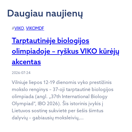
Daugiau naujienų
#
VIKO
, 
VIKOMDF
Tarptautinėje biologijos
olimpiadoje – ryškus VIKO kūrėjų
akcentas
2026-07-24
Vilniuje liepos 12-19 dienomis vyko prestižinis
mokslo renginys – 37-oji tarptautinė biologijos
olimpiada (angl. „37th International Biology
Olympiad“, IBO 2026). Šis istorinis įvykis į
Lietuvos sostinę sukvietė per šešis šimtus
dalyvių – gabiausių moksleivių,…