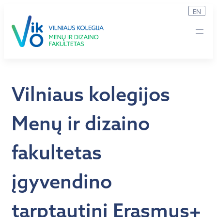
Eiti
EN
prie
turinio
Vilniaus kolegijos
Menų ir dizaino
fakultetas
įgyvendino
tarptautinį Erasmus+