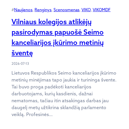
#
Naujienos
, 
Renginys
, 
Scenosmenas
, 
VIKO
, 
VIKOMDF
Vilniaus kolegijos atlikėjų
pasirodymas papuošė Seimo
kanceliarijos įkūrimo metinių
šventę
2026-07-13
Lietuvos Respublikos Seimo kanceliarijos įkūrimo
metinių minėjimas tapo jaukia ir turininga švente.
Tai buvo proga padėkoti kanceliarijos
darbuotojams, kurių kasdienis, dažnai
nematomas, tačiau itin atsakingas darbas jau
daugelį metų užtikrina sklandžią parlamento
veiklą. Profesinės…