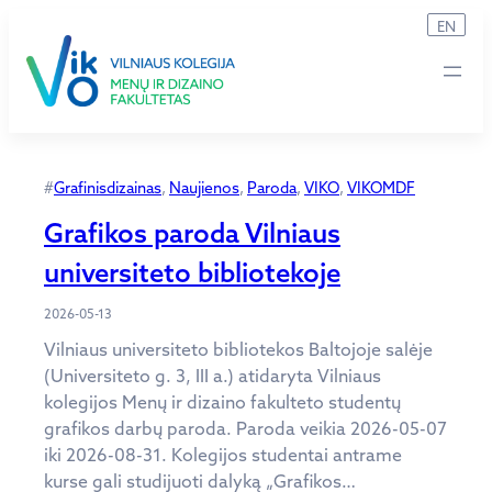
Eiti
EN
prie
turinio
#
Grafinisdizainas
, 
Naujienos
, 
Paroda
, 
VIKO
, 
VIKOMDF
Grafikos paroda Vilniaus
universiteto bibliotekoje
2026-05-13
Vilniaus universiteto bibliotekos Baltojoje salėje
(Universiteto g. 3, III a.) atidaryta Vilniaus
kolegijos Menų ir dizaino fakulteto studentų
grafikos darbų paroda. Paroda veikia 2026-05-07
iki 2026-08-31. Kolegijos studentai antrame
kurse gali studijuoti dalyką „Grafikos…