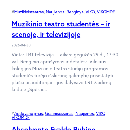
#
Muzikinisteatras
, 
Naujienos
, 
Renginys
, 
VIKO
, 
VIKOMDF
Muzikinio teatro studentės – ir
scenoje, ir televizijoje
2026-04-30
Vieta: LRT televizija Laikas: gegužės 29 d., 17:30
val. Renginio aprašymas ir detalės: Vilniaus
kolegijos Muzikinio teatro studijų programos
studentės turėjo išskirtinę galimybę prisistatyti
plačiajai auditorijai – jos dalyvavo LRT žaidimų
laidoje „Spėk ir…
#
Apdovanojimas
, 
Grafinisdizainas
, 
Naujienos
, 
VIKO
, 
VIKOMDF
Absolvento Evaldo Bubino