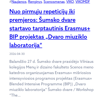
#
Naujienos
, 
Renginys
, 
Scenosmenas
, 
VIKO
, 
VIKOMDF
Nuo pirmųjų repeticijų iki
premjeros: Šumsko dvare
startavo tarptautinis Erasmus+
BIP projektas „Dvaro miuziklo
laboratorija“
2026-04-30
Balandžio 27 d. Šumsko dvare prasidėjo Vilniaus
kolegijos Menų ir dizaino fakulteto Scenos meno
katedros organizuojamas Erasmus+ mišriosios
intensyviosios programos projektas (Erasmus+
Blended Intensive Programme (BIP)) „Dvaro
miuziklo laboratorija“ Šumsko dvare / Workshop
“The…