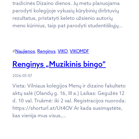
tradicinės Dizaino dienos. Jų metu planuojama
parodyti kolegijoje vykusių kūrybinių dirbtuvių
rezultatus, pristatyti keleto užsienio autorių
meno kūrinius, taip pat parodyti studentiškųjų…
#
Naujienos
, 
Renginys
, 
VIKO
, 
VIKOMDF
Renginys „Muzikinis bingo“
2026-05-07
Vieta: Vilniaus kolegijos Menų ir dizaino fakulteto
aktų salė (Olandų g. 16, III a.) Laikas: Gegužės 12
d. 10 val. Trukmė: iki 2 val. Registracijos nuoroda:
https://shorturl.at/Ut4OV Ar kada susimąstėte,
kas vienija mus visus,…