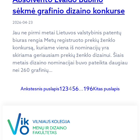
sėkmė grafinio dizaino konkurse
2026-04-23
Jau ne pirmi metai Lietuvos valstybinis patentų
biuras rengia Metų registruoto prekių ženklo
konkursą, kuriame viena iš nominacijų yra
skiriama geriausiam prekių ženklo dizainui. Šiais
metais dizaino nominacijai buvo pateikta daugiau
nei 260 grafinių…
1
2
3
4
5
6
…
196
Ankstesnis puslapis
Kitas puslapis