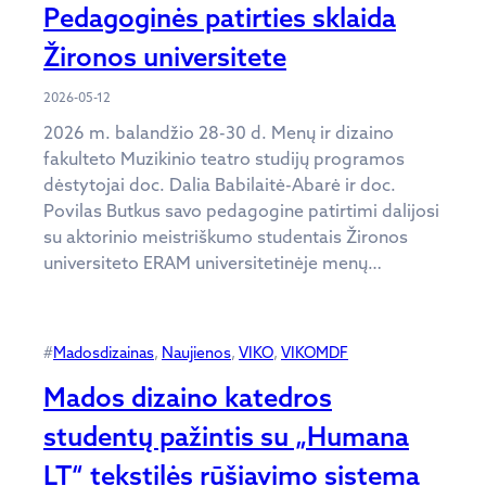
Pedagoginės patirties sklaida
Žironos universitete
2026-05-12
2026 m. balandžio 28-30 d. Menų ir dizaino
fakulteto Muzikinio teatro studijų programos
dėstytojai doc. Dalia Babilaitė-Abarė ir doc.
Povilas Butkus savo pedagogine patirtimi dalijosi
su aktorinio meistriškumo studentais Žironos
universiteto ERAM universitetinėje menų…
#
Madosdizainas
, 
Naujienos
, 
VIKO
, 
VIKOMDF
Mados dizaino katedros
studentų pažintis su „Humana
LT“ tekstilės rūšiavimo sistema