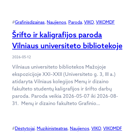
#
Grafinisdizainas
, 
Naujienos
, 
Paroda
, 
VIKO
, 
VIKOMDF
Šrifto ir kaligrafijos paroda
Vilniaus universiteto bibliotekoje
2026-05-12
Vilniaus universiteto bibliotekos Mažojoje
ekspozicijoje XXI–XXII (Universiteto g. 3, III a.)
atidaryta Vilniaus kolegijos Menų ir dizaino
fakulteto studentų kaligrafijos ir šrifto darbų
paroda. Paroda veikia 2026-05-07 iki 2026-08-
31. Menų ir dizaino fakulteto Grafinio…
#
Dėstytojai
, 
Muzikinisteatras
, 
Naujienos
, 
VIKO
, 
VIKOMDF