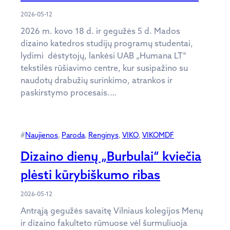
2026-05-12
2026 m. kovo 18 d. ir gegužės 5 d. Mados
dizaino katedros studijų programų studentai,
lydimi dėstytojų, lankėsi UAB „Humana LT“
tekstilės rūšiavimo centre, kur susipažino su
naudotų drabužių surinkimo, atrankos ir
paskirstymo procesais.…
#
Naujienos
, 
Paroda
, 
Renginys
, 
VIKO
, 
VIKOMDF
Dizaino dienų „Burbulai“ kviečia
plėsti kūrybiškumo ribas
2026-05-12
Antrąją gegužės savaitę Vilniaus kolegijos Menų
ir dizaino fakulteto rūmuose vėl šurmuliuoja