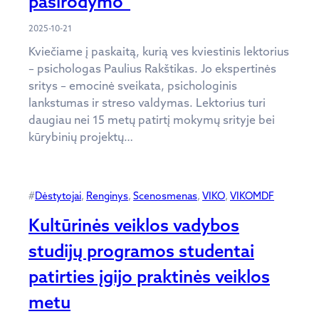
pasirodymo“
2025-10-21
Kviečiame į paskaitą, kurią ves kviestinis lektorius
– psichologas Paulius Rakštikas. Jo ekspertinės
sritys – emocinė sveikata, psichologinis
lankstumas ir streso valdymas. Lektorius turi
daugiau nei 15 metų patirtį mokymų srityje bei
kūrybinių projektų…
#
Dėstytojai
, 
Renginys
, 
Scenosmenas
, 
VIKO
, 
VIKOMDF
Kultūrinės veiklos vadybos
studijų programos studentai
patirties įgijo praktinės veiklos
metu