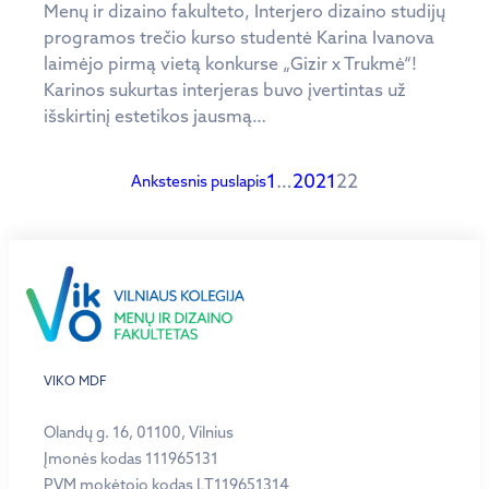
Menų ir dizaino fakulteto, Interjero dizaino studijų
programos trečio kurso studentė Karina Ivanova
laimėjo pirmą vietą konkurse „Gizir x Trukmė“!
Karinos sukurtas interjeras buvo įvertintas už
išskirtinį estetikos jausmą…
1
…
20
21
22
Ankstesnis puslapis
VIKO MDF
Olandų g. 16, 01100, Vilnius
Įmonės kodas 111965131
PVM mokėtojo kodas LT119651314