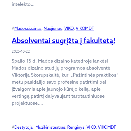
intelekto…
#
Madosdizainas
, 
Naujienos
, 
VIKO
, 
VIKOMDF
Absolventai sugrįžta į fakultetą!
2025-10-22
Spalio 15 d. Mados dizaino katedroje lankėsi
Mados dizaino studijų programos absolventė
Viktorija Skorupskaitė, kuri „Pažintinės praktikos“
metu pasidalijo savo profesine patirtimi bei
įžvalgomis apie jaunojo kūrėjo kelią, apie
vertingą patirtį dalyvaujant tarptautiniuose
projektuose.…
#
Dėstytojai
, 
Muzikinisteatras
, 
Renginys
, 
VIKO
, 
VIKOMDF