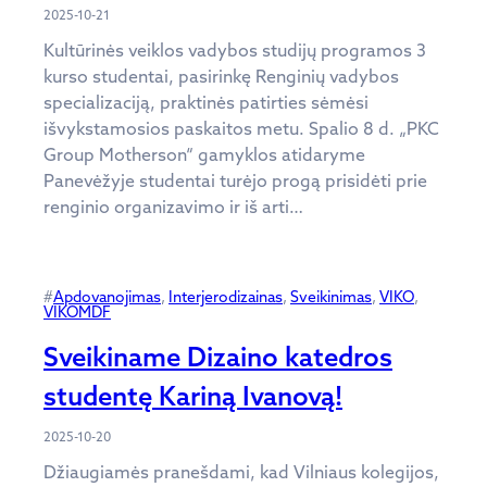
2025-10-21
Kultūrinės veiklos vadybos studijų programos 3
kurso studentai, pasirinkę Renginių vadybos
specializaciją, praktinės patirties sėmėsi
išvykstamosios paskaitos metu. Spalio 8 d. „PKC
Group Motherson“ gamyklos atidaryme
Panevėžyje studentai turėjo progą prisidėti prie
renginio organizavimo ir iš arti…
#
Apdovanojimas
, 
Interjerodizainas
, 
Sveikinimas
, 
VIKO
, 
VIKOMDF
Sveikiname Dizaino katedros
studentę Kariną Ivanovą!
2025-10-20
Džiaugiamės pranešdami, kad Vilniaus kolegijos,