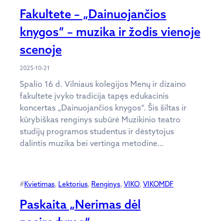
Fakultete – „Dainuojančios
knygos“ – muzika ir žodis vienoje
scenoje
2025-10-21
Spalio 16 d. Vilniaus kolegijos Menų ir dizaino
fakultete įvyko tradicija tapęs edukacinis
koncertas „Dainuojančios knygos“. Šis šiltas ir
kūrybiškas renginys subūrė Muzikinio teatro
studijų programos studentus ir dėstytojus
dalintis muzika bei vertinga metodine…
#
Kvietimas
, 
Lektorius
, 
Renginys
, 
VIKO
, 
VIKOMDF
Paskaita „Nerimas dėl