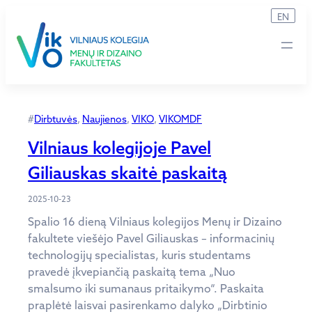
Eiti
EN
prie
turinio
#
Dirbtuvės
, 
Naujienos
, 
VIKO
, 
VIKOMDF
Vilniaus kolegijoje Pavel
Giliauskas skaitė paskaitą
2025-10-23
Spalio 16 dieną Vilniaus kolegijos Menų ir Dizaino
fakultete viešėjo Pavel Giliauskas – informacinių
technologijų specialistas, kuris studentams
pravedė įkvepiančią paskaitą tema „Nuo
smalsumo iki sumanaus pritaikymo“. Paskaita
praplėtė laisvai pasirenkamo dalyko „Dirbtinio