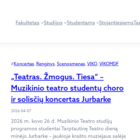
Fakultetas
Studijos
Studentams
Stojantiesiems
Tar
#
Koncertas
, 
Renginys
, 
Scenosmenas
, 
VIKO
, 
VIKOMDF
„Teatras. Žmogus. Tiesa“ –
Muzikinio teatro studentų choro
ir solisčių koncertas Jurbarke
2026-04-07
2026 m. kovo 26 d. Muzikinio Teatro studijų
programos studentai Tarptautinę Teatro dieną
minėjo Jurbarke – jaukioje krašto muziejaus salėje