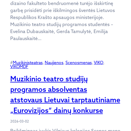
dizaino fakulteto bendruomenė turėjo išskirtinę
garbę prisidėti prie iškilmingos šventės Lietuvos
Respublikos Krašto apsaugos ministerijoje.
Muzikinio teatro studijų programos studentės –
Evelina Dubauskaitė, Gerda Tamulytė, Emilija
Paulauskaitė…
#
Muzikinisteatras
, 
Naujienos
, 
Scenosmenas
, 
VIKO
, 
VIKOMDF
Muzikinio teatro studijų
programos absolventas
atstovaus Lietuvai tarptautiniame
„Eurovizijos“ dainų konkurse
2026-03-02
Reikšmingas įvykis Vilniaus kolegijos Scenos meno