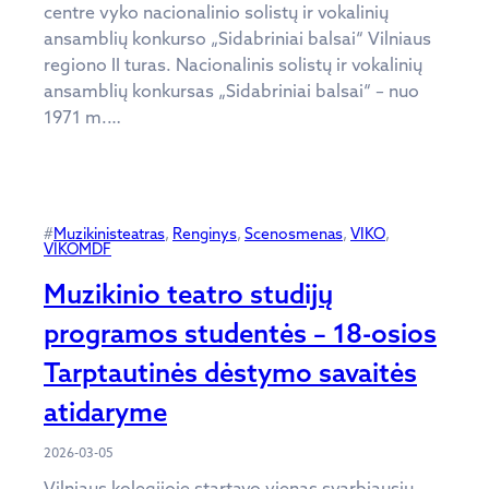
centre vyko nacionalinio solistų ir vokalinių
ansamblių konkurso „Sidabriniai balsai“ Vilniaus
regiono II turas. Nacionalinis solistų ir vokalinių
ansamblių konkursas „Sidabriniai balsai“ – nuo
1971 m.…
#
Muzikinisteatras
, 
Renginys
, 
Scenosmenas
, 
VIKO
, 
VIKOMDF
Muzikinio teatro studijų
programos studentės – 18-osios
Tarptautinės dėstymo savaitės
atidaryme
2026-03-05
Vilniaus kolegijoje startavo vienas svarbiausių