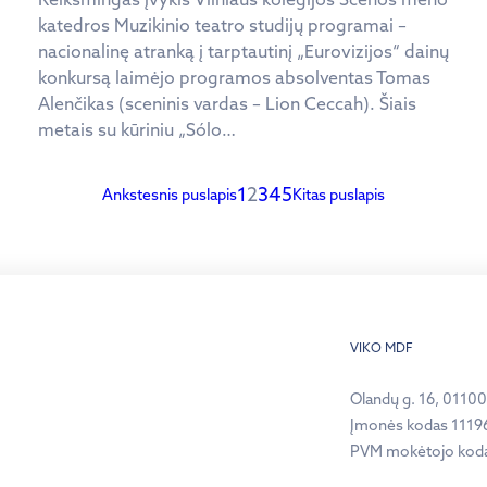
katedros Muzikinio teatro studijų programai –
nacionalinę atranką į tarptautinį „Eurovizijos“ dainų
konkursą laimėjo programos absolventas Tomas
Alenčikas (sceninis vardas – Lion Ceccah). Šiais
metais su kūriniu „Sólo…
1
2
3
4
5
Ankstesnis puslapis
Kitas puslapis
VIKO MDF
Olandų g. 16, 01100,
Įmonės kodas 1119
PVM mokėtojo kod