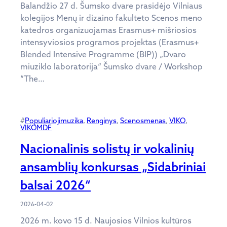
Balandžio 27 d. Šumsko dvare prasidėjo Vilniaus
kolegijos Menų ir dizaino fakulteto Scenos meno
katedros organizuojamas Erasmus+ mišriosios
intensyviosios programos projektas (Erasmus+
Blended Intensive Programme (BIP)) „Dvaro
miuziklo laboratorija“ Šumsko dvare / Workshop
“The…
#
Populiariojimuzika
, 
Renginys
, 
Scenosmenas
, 
VIKO
, 
VIKOMDF
Nacionalinis solistų ir vokalinių
ansamblių konkursas „Sidabriniai
balsai 2026“
2026-04-02
2026 m. kovo 15 d. Naujosios Vilnios kultūros