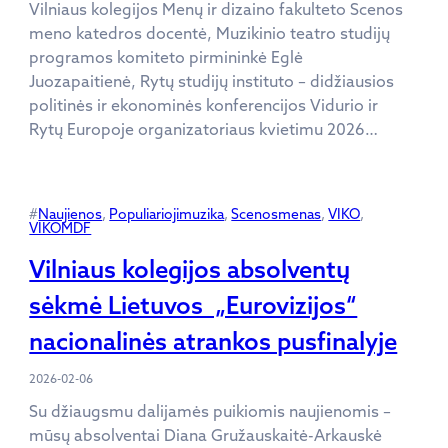
Vilniaus kolegijos Menų ir dizaino fakulteto Scenos
meno katedros docentė, Muzikinio teatro studijų
programos komiteto pirmininkė Eglė
Juozapaitienė, Rytų studijų instituto – didžiausios
politinės ir ekonominės konferencijos Vidurio ir
Rytų Europoje organizatoriaus kvietimu 2026…
#
Naujienos
, 
Populiariojimuzika
, 
Scenosmenas
, 
VIKO
, 
VIKOMDF
Vilniaus kolegijos absolventų
sėkmė Lietuvos „Eurovizijos“
nacionalinės atrankos pusfinalyje
2026-02-06
Su džiaugsmu dalijamės puikiomis naujienomis –
mūsų absolventai Diana Gružauskaitė-Arkauskė