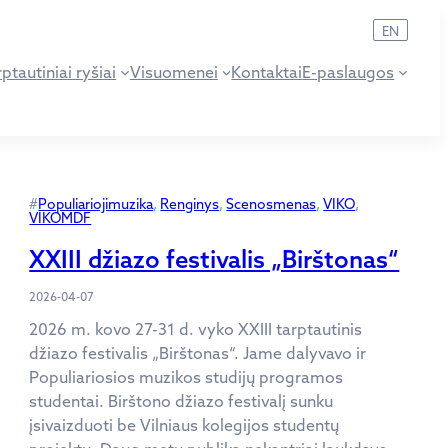
EN
ptautiniai ryšiai
Visuomenei
Kontaktai
E-paslaugos
#
Populiariojimuzika
, 
Renginys
, 
Scenosmenas
, 
VIKO
, 
VIKOMDF
XXIII džiazo festivalis „Birštonas“
2026-04-07
2026 m. kovo 27-31 d. vyko XXIII tarptautinis
džiazo festivalis „Birštonas“. Jame dalyvavo ir
Populiariosios muzikos studijų programos
studentai. Birštono džiazo festivalį sunku
įsivaizduoti be Vilniaus kolegijos studentų