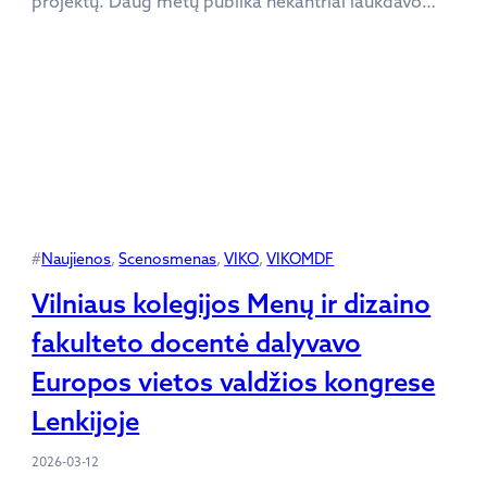
projektų. Daug metų publika nekantriai laukdavo…
#
Naujienos
, 
Scenosmenas
, 
VIKO
, 
VIKOMDF
Vilniaus kolegijos Menų ir dizaino
fakulteto docentė dalyvavo
Europos vietos valdžios kongrese
Lenkijoje
2026-03-12