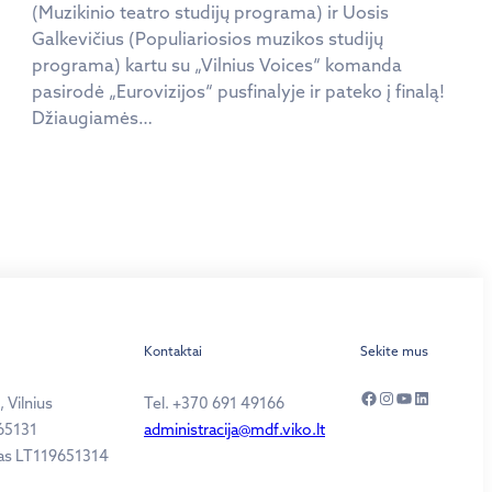
(Muzikinio teatro studijų programa) ir Uosis
Galkevičius (Populiariosios muzikos studijų
programa) kartu su „Vilnius Voices“ komanda
pasirodė „Eurovizijos“ pusfinalyje ir pateko į finalą!
Džiaugiamės…
Kontaktai
Sekite mus
Facebook
Instagram
YouTube
LinkedIn
 Vilnius
Tel. +370 691 49166
65131
administracija@mdf.viko.lt
as LT119651314