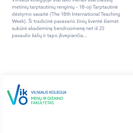
metinių tarptautinių renginių – 18-oji Tarptautinė
dėstymo savaitė (The 18th International Teaching
Week). Ši tradicinė pavasario žinių šventė šiemet
subūrė akademinę bendruomenę net iš 25
pasaulio šalių ir tapo įkvepiančia…