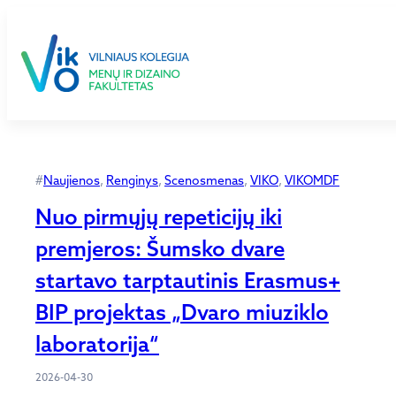
Eiti
prie
turinio
#
Naujienos
, 
Renginys
, 
Scenosmenas
, 
VIKO
, 
VIKOMDF
Nuo pirmųjų repeticijų iki
premjeros: Šumsko dvare
startavo tarptautinis Erasmus+
BIP projektas „Dvaro miuziklo
laboratorija“
2026-04-30