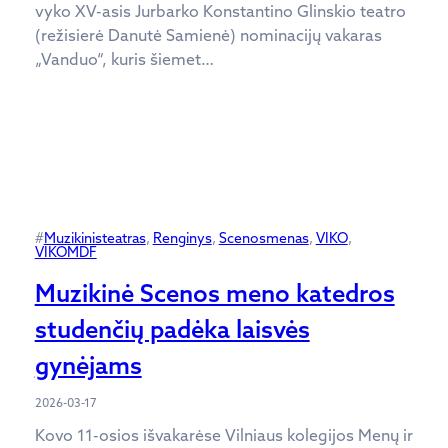
vyko XV-asis Jurbarko Konstantino Glinskio teatro
(režisierė Danutė Samienė) nominacijų vakaras
„Vanduo“, kuris šiemet…
#
Muzikinisteatras
, 
Renginys
, 
Scenosmenas
, 
VIKO
, 
VIKOMDF
Muzikinė Scenos meno katedros
studenčių padėka laisvės
gynėjams
2026-03-17
Kovo 11-osios išvakarėse Vilniaus kolegijos Menų ir